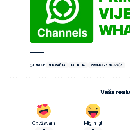
Oznake:
NJEMAČKA
POLICIJA
PROMETNA NESREĆA
Vaša reakc
Obožavam!
Mig, mig!