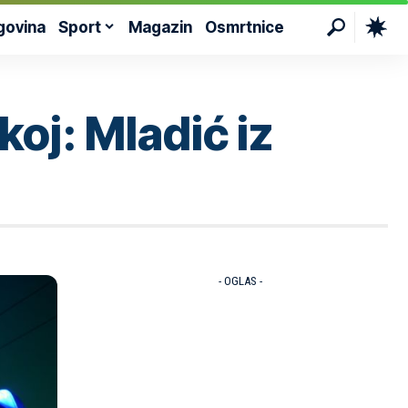
govina
Sport
Magazin
Osmrtnice
oj: Mladić iz
- OGLAS -