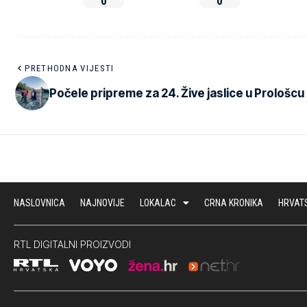
0
0
PRETHODNA VIJESTI
Počele pripreme za 24. Žive jaslice u Prološcu
NASLOVNICA
NAJNOVIJE
LOKALAC
CRNA KRONIKA
HRVAT
RTL DIGITALNI PROIZVODI