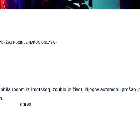
SADRŽAJ POČINJE NAKON OGLASA -
bila rodom iz Imotskog izgubio je život. Njegov automobil prešao j
m.
- OGLAS -