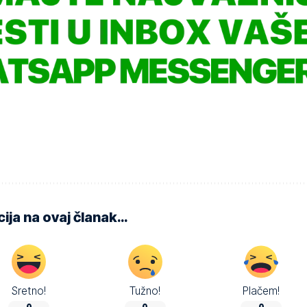
ija na ovaj članak…
Sretno!
Tužno!
Plačem!