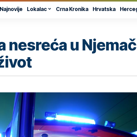
Najnovije
Lokalac
Crna Kronika
Hrvatska
Herce
 nesreća u Njemačk
život