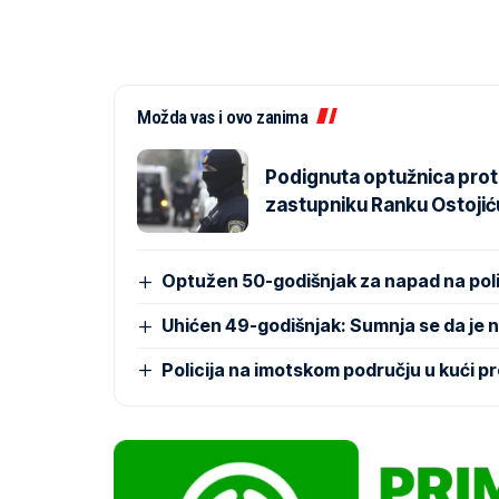
Možda vas i ovo zanima
Podignuta optužnica prot
zastupniku Ranku Ostojić
Optužen 50-godišnjak za napad na polica
Uhićen 49-godišnjak: Sumnja se da je 
Policija na imotskom području u kući 