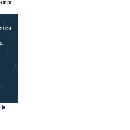
retnim
 je