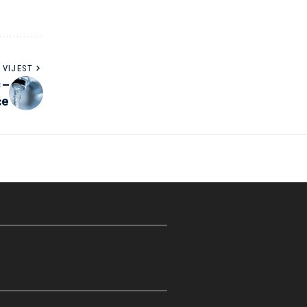
 VIJEST
 –
će