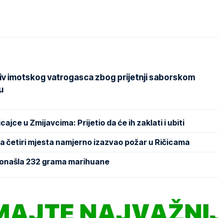
iv imotskog vatrogasca zbog prijetnji saborskom
u
jce u Zmijavcima: Prijetio da će ih zaklati i ubiti
na četiri mjesta namjerno izazvao požar u Ričicama
pronašla 232 grama marihuane