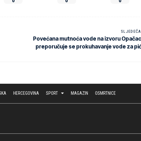
0
0
0
SLJEDEĆA
Povećana mutnoća vode na izvoru Opačac
preporučuje se prokuhavanje vode za pi
SKA
HERCEGOVINA
SPORT
MAGAZIN
OSMRTNICE