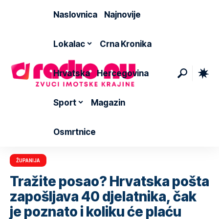
Naslovnica
Najnovije
Lokalac
Crna Kronika
Hrvatska
Hercegovina
Sport
Magazin
Osmrtnice
ŽUPANIJA
Tražite posao? Hrvatska pošta
zapošljava 40 djelatnika, čak
je poznato i koliku će plaću