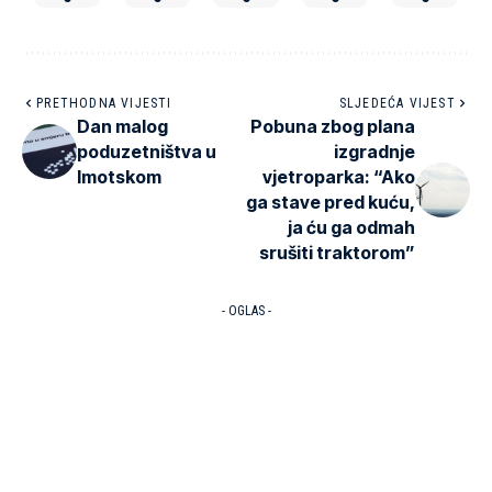
PRETHODNA VIJESTI
SLJEDEĆA VIJEST
Dan malog
Pobuna zbog plana
poduzetništva u
izgradnje
Imotskom
vjetroparka: “Ako
ga stave pred kuću,
ja ću ga odmah
srušiti traktorom”
- OGLAS -