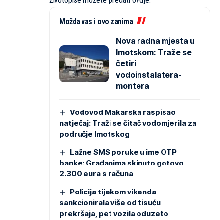
Životopise možete predati
ovdje
.
Možda vas i ovo zanima
Nova radna mjesta u
Imotskom: Traže se
četiri
vodoinstalatera-
montera
Vodovod Makarska raspisao
natječaj: Traži se čitač vodomjerila za
područje Imotskog
Lažne SMS poruke u ime OTP
banke: Građanima skinuto gotovo
2.300 eura s računa
Policija tijekom vikenda
sankcionirala više od tisuću
prekršaja, pet vozila oduzeto