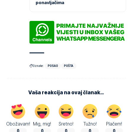
ponavljačima
Oznake:
POSAO
POŠTA
Vaša reakcija na ovaj članak…
Obožavam!
Mig, mig!
Sretno!
Tužno!
Plačem!
0
0
0
0
0