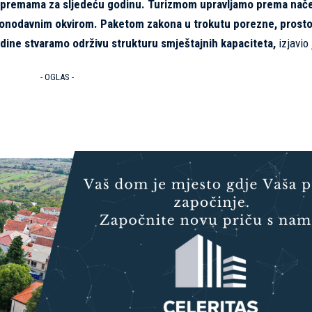
u pripremama za sljedeću godinu. Turizmom upravljamo prema nač
zakonodavnim okvirom. Paketom zakona u trokutu porezne, prosto
 godine stvaramo održivu strukturu smještajnih kapaciteta,
izjavio 
- OGLAS -