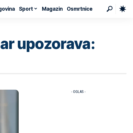
govina
Sport
Magazin
Osmrtnice
tar upozorava:
- OGLAS -