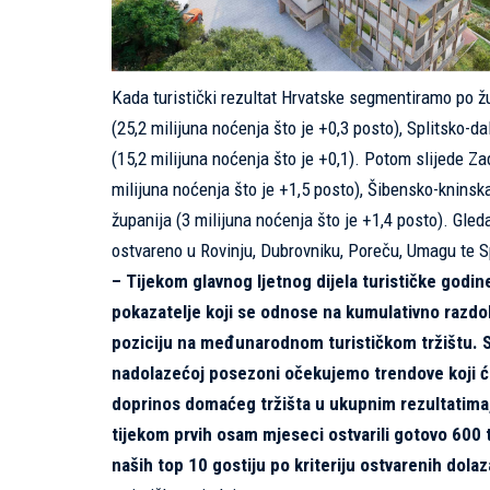
Kada turistički rezultat Hrvatske segmentiramo po ž
(25,2 milijuna noćenja što je +0,3 posto), Splitsko-d
(15,2 milijuna noćenja što je +0,1). Potom slijede Z
milijuna noćenja što je +1,5 posto), Šibensko-kninska
županija (3 milijuna noćenja što je +1,4 posto). Gle
ostvareno u Rovinju, Dubrovniku, Poreču, Umagu te Sp
– Tijekom glavnog ljetnog dijela turističke godi
pokazatelje koji se odnose na kumulativno razdob
poziciju na međunarodnom turističkom tržištu. S 
nadolazećoj posezoni očekujemo trendove koji će 
doprinos domaćeg tržišta u ukupnim rezultatima,
tijekom prvih osam mjeseci ostvarili gotovo 600 
naših top 10 gostiju po kriteriju ostvarenih dola