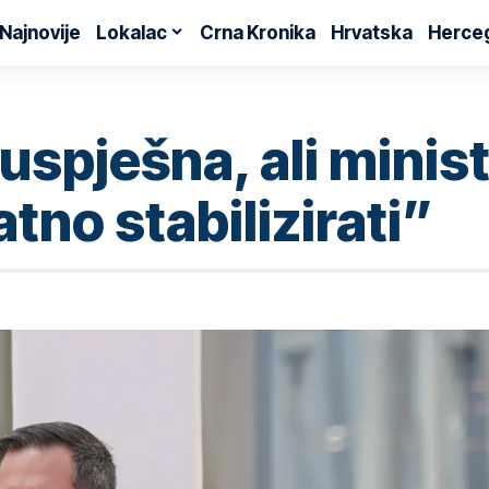
Najnovije
Lokalac
Crna Kronika
Hrvatska
Herce
uspješna, ali minis
tno stabilizirati”