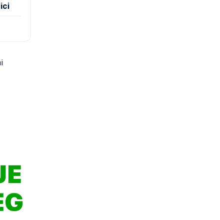
ici
i