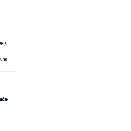
ja),
juna
zače