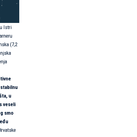
 Istri
varneru
nska (7,2
enjska
enja
itivne
 stabilnu
šta, u
s veseli
jeg smo
među
 Hrvatske