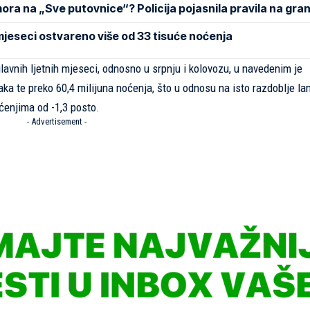
mora na „Sve putovnice“? Policija pojasnila pravila na gran
t mjeseci ostvareno više od 33 tisuće noćenja
lavnih ljetnih mjeseci, odnosno u srpnju i kolovozu, u navedenim je
ka te preko 60,4 milijuna noćenja, što u odnosu na isto razdoblje lan
ćenjima od -1,3 posto.
- Advertisement -