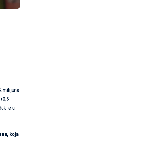
 milijuna
 +0,5
dok je u
ena, koja