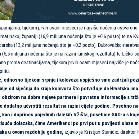
upanijama, tijekom prvih osam mjeseci je najviše noćenja ostvareno u
almatinskoj županiji (16,9 milijuna noćenja što je +0,6 posto) te na K
adarska (13,2 milijuna noćenja što je +0,2 posto), Dubrovačko-neretva
 (5,5 milijuna noćenja što je na razini lanjskog rezultata) te Ličko-s
dano prema destinacijama, tijekom prvih osam mjeseci najviše je noć
litu.
ne, odnosno tijekom srpnja i kolovoza uspješno smo zadržali poz
lje od siječnja do kraja kolovoza što potvrđuje da Hrvatska ima
obzirom na dobre najave partnera i povratne informacije s trži
dodatno učvrstiti rezultat na razini cijele godine. Posebno na
 kao i doprinos pojedinih dalekih tržišta, posebice SAD-a s ko
tisuća dolazaka, čime Amerikanci po prvi put u povijesti ulaze 
zaka u ovom razdoblju godine,
izjavio je Kristjan Staničić, direktor