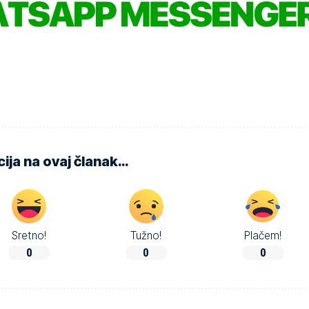
ija na ovaj članak…
Sretno!
Tužno!
Plačem!
0
0
0