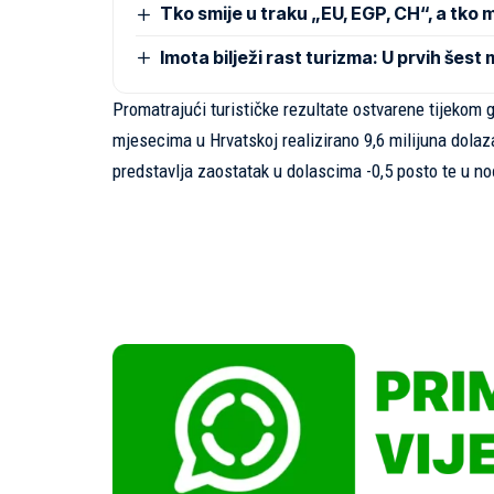
Tko smije u traku „EU, EGP, CH“, a tko 
Imota bilježi rast turizma: U prvih šes
Promatrajući turističke rezultate ostvarene tijekom g
mjesecima u Hrvatskoj realizirano 9,6 milijuna dolaza
predstavlja zaostatak u dolascima -0,5 posto te u no