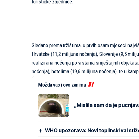
turističke zajednice.
Gledano prema tržištima, u prvih osam mjeseci najviše
Hrvatske (11,2 milijuna noćenja), Slovenije (9,5 mili
realizirana noćenja po vrstama smještajnih objekata
noćenja), hotelima (19,6 milijuna noćenja), te u kam
Možda vas i ovo zanima
„Mislila sam da je pucnjav
WHO upozorava: Novi toplinski val sti