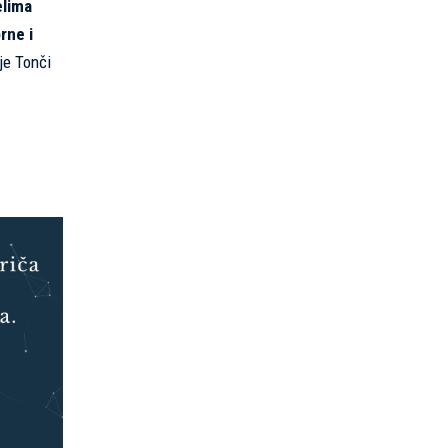
elima
rne i
je Tonči