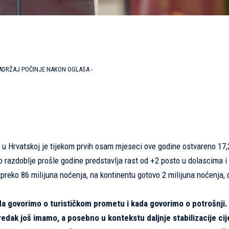
SADRŽAJ POČINJE NAKON OGLASA -
u Hrvatskoj je tijekom prvih osam mjeseci ove godine ostvareno 17,2
o razdoblje prošle godine predstavlja rast od +2 posto u dolascima i
reko 86 milijuna noćenja, na kontinentu gotovo 2 milijuna noćenja, 
kada govorimo o turističkom prometu i kada govorimo o potrošnji.
edak još imamo, a posebno u kontekstu daljnje stabilizacije cij