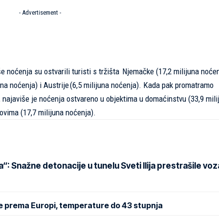
- Advertisement -
 noćenja su ostvarili turisti s tržišta Njemačke (17,2 milijuna noćen
juna noćenja) i Austrije (6,5 milijuna noćenja). Kada pak promatramo
, najaviše je noćenja ostvareno u objektima u domaćinstvu (33,9 mili
povima (17,7 milijuna noćenja).
a“: Snažne detonacije u tunelu Sveti Ilija prestrašile vo
že prema Europi, temperature do 43 stupnja