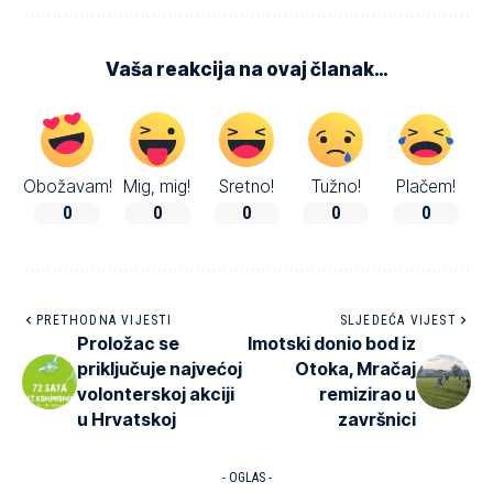
Vaša reakcija na ovaj članak…
Obožavam!
Mig, mig!
Sretno!
Tužno!
Plačem!
0
0
0
0
0
PRETHODNA VIJESTI
SLJEDEĆA VIJEST
Proložac se
Imotski donio bod iz
priključuje najvećoj
Otoka, Mračaj
volonterskoj akciji
remizirao u
u Hrvatskoj
završnici
- OGLAS -