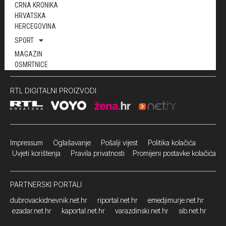
CRNA KRONIKA
HRVATSKA
HERCEGOVINA
SPORT
MAGAZIN
OSMRTNICE
RTL DIGITALNI PROIZVODI
Impressum
Oglašavanje Pošalji vijest
Politika kolačića
Uvjeti korištenja
Pravila privatnosti
Promijeni postavke kolačića
PARTNERSKI PORTALI
dubrovackidnevnik.net.hr
riportal.net.hr
emedjimurje.net.hr
ezadar.net.hr
kaportal.net.hr
varazdinski.net.hr
sib.net.hr