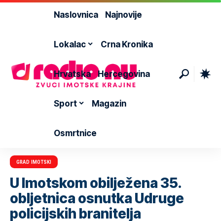
Naslovnica
Najnovije
Lokalac
Crna Kronika
Hrvatska
Hercegovina
Sport
Magazin
Osmrtnice
GRAD IMOTSKI
U Imotskom obilježena 35.
obljetnica osnutka Udruge
policijskih branitelja