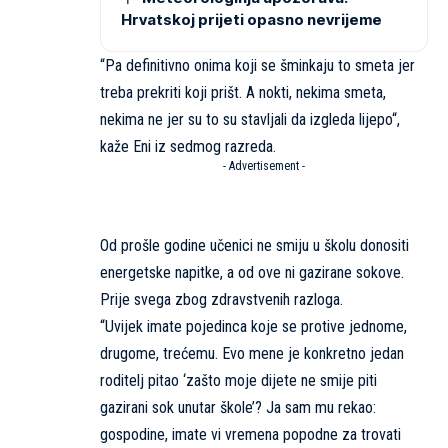
Hrvatskoj prijeti opasno nevrijeme
“Pa definitivno onima koji se šminkaju to smeta jer
treba prekriti koji prišt. A nokti, nekima smeta,
nekima ne jer su to su stavljali da izgleda lijepo“,
kaže Eni iz sedmog razreda.
- Advertisement -
Od prošle godine učenici ne smiju u školu donositi
energetske napitke, a od ove ni gazirane sokove.
Prije svega zbog zdravstvenih razloga.
“Uvijek imate pojedinca koje se protive jednome,
drugome, trećemu. Evo mene je konkretno jedan
roditelj pitao ‘zašto moje dijete ne smije piti
gazirani sok unutar škole’? Ja sam mu rekao:
gospodine, imate vi vremena popodne za trovati