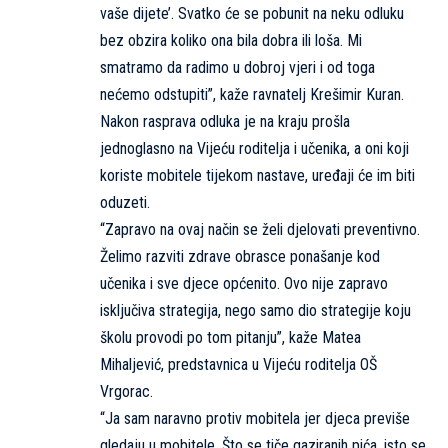
vaše dijete’. Svatko će se pobunit na neku odluku
bez obzira koliko ona bila dobra ili loša. Mi
smatramo da radimo u dobroj vjeri i od toga
nećemo odstupiti”, kaže ravnatelj Krešimir Kuran.
Nakon rasprava odluka je na kraju prošla
jednoglasno na Vijeću roditelja i učenika, a oni koji
koriste mobitele tijekom nastave, uređaji će im biti
oduzeti.
“Zapravo na ovaj način se želi djelovati preventivno.
Želimo razviti zdrave obrasce ponašanje kod
učenika i sve djece općenito. Ovo nije zapravo
isključiva strategija, nego samo dio strategije koju
školu provodi po tom pitanju”, kaže Matea
Mihaljević, predstavnica u Vijeću roditelja OŠ
Vrgorac.
“Ja sam naravno protiv mobitela jer djeca previše
gledaju u mobitele. Što se tiče gaziranih pića, isto se