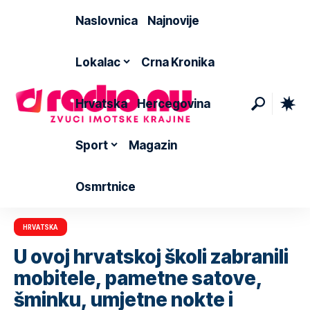
Naslovnica
Najnovije
Lokalac
Crna Kronika
Hrvatska
Hercegovina
Sport
Magazin
Osmrtnice
HRVATSKA
U ovoj hrvatskoj školi zabranili
mobitele, pametne satove,
šminku, umjetne nokte i