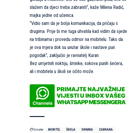
slažem da djeci treba zabraniti”, kaže Milena Radić,
majka jedne od učenica.
“Vidio sam da je bolja komunikacija, da pričaju s
drugima. Prije bi me tuga uhvatila kad vidim da sjede
na tribinama i provedu odmor na mobitelu. Tako da
je ova mjera dok su unutar škole i nastave pun
pogodak”, zaključio je ravnatelj Kuran.
Bez umjetnih noktiju, šminke, sokova punih šećera,
ali i mobitela u školi se očito može.
Oznake:
MOBITEL
ŠKOLA
SNIMKA
ZABRANA