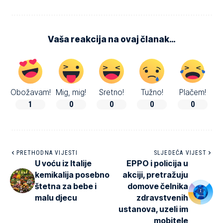
Vaša reakcija na ovaj članak…
Obožavam!
Mig, mig!
Sretno!
Tužno!
Plačem!
1
0
0
0
0
PRETHODNA VIJESTI
SLJEDEĆA VIJEST
U voću iz Italije
EPPO i policija u
kemikalija posebno
akciji, pretražuju
štetna za bebe i
domove čelnika
malu djecu
zdravstvenih
ustanova, uzeli im
mobitele