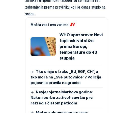
Šminka i umjetni nokti također su se našli na listi
zabranjenih prema pravilniku koji je danas stupio na
snagu.
Možda vas i ovo zanima
WHO upozorava: Novi
toplinski val stiže
prema Europi,
temperature do 43
stupnja
Tko smije u traku „EU, EGP, CH“, a
tko mora na „Sve putovnice“? Policija
pojasnila pravila na granici
Nevjerojatna Markova godina:
Nakon borbe za život završio prvi
razred s čistom peticom
Meteorologinja upozorava: