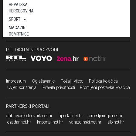
HRVATSKA
HERCEGOVINA
SPORT
MAGAZIN
OSMRTNICE
RTL DIGITALNI PROIZVODI
Impressum
Oglašavanje Pošalji vijest
Politika kolačića
Uvjeti korištenja
Pravila privatnosti
Promijeni postavke kolačića
PARTNERSKI PORTALI
dubrovackidnevnik.net.hr
riportal.net.hr
emedjimurje.net.hr
ezadar.net.hr
kaportal.net.hr
varazdinski.net.hr
sib.net.hr