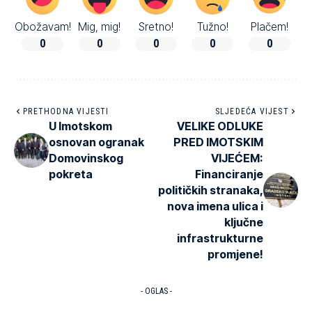
Obožavam!
Mig, mig!
Sretno!
Tužno!
Plačem!
0
0
0
0
0
PRETHODNA VIJESTI
SLJEDEĆA VIJEST
U Imotskom
VELIKE ODLUKE
osnovan ogranak
PRED IMOTSKIM
Domovinskog
VIJEĆEM:
pokreta
Financiranje
političkih stranaka,
nova imena ulica i
ključne
infrastrukturne
promjene!
- OGLAS -