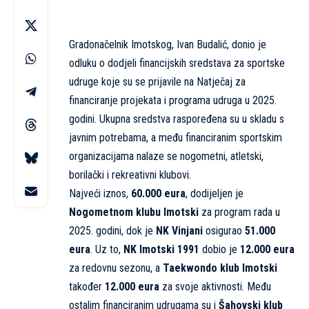
Gradonačelnik Imotskog, Ivan Budalić, donio je
odluku o dodjeli financijskih sredstava za sportske
udruge koje su se prijavile na Natječaj za
financiranje projekata i programa udruga u 2025.
godini. Ukupna sredstva raspoređena su u skladu s
javnim potrebama, a među financiranim sportskim
organizacijama nalaze se nogometni, atletski,
borilački i rekreativni klubovi.
Najveći iznos,
60.000 eura
, dodijeljen je
Nogometnom klubu Imotski
za program rada u
2025. godini, dok je
NK Vinjani
osigurao
51.000
eura
. Uz to,
NK Imotski 1991
dobio je
12.000 eura
za redovnu sezonu, a
Taekwondo klub Imotski
također
12.000 eura
za svoje aktivnosti. Među
ostalim financiranim udrugama su i
Šahovski klub