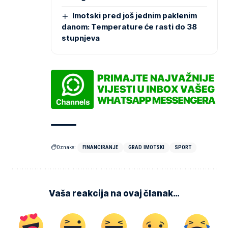
Imotski pred još jednim paklenim
danom: Temperature će rasti do 38
stupnjeva
Oznake:
FINANCIRANJE
GRAD IMOTSKI
SPORT
Vaša reakcija na ovaj članak…