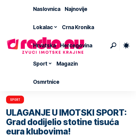
Naslovnica
Najnovije
Lokalac
Crna Kronika
Hrvatska
Hercegovina
Sport
Magazin
Osmrtnice
SPORT
ULAGANJE U IMOTSKI SPORT:
Grad dodijelio stotine tisuća
eura klubovima!