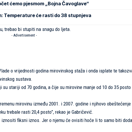
Počet ćemo pjesmom „Bojna Čavoglave“
m: Temperature će rasti do 38 stupnjeva
, trebao bi stupiti na snagu do ljeta.
- Advertisement -
ade o vrijednosti godina mirovinskog staža i onda isplate te takozv
rovinskog sustava.
i su stariji od 70 godina, a čije su mirovine manje od 10 do 35 posto
ijevremenu mirovinu između 2001. i 2007. godine i njihovo obeštećenje
ku trebale rasti 20,4 posto”, rekao je Gabričević.
iznositi fiksni iznos. Jer o njemu će ovisiti hoće li to samo biti dodat