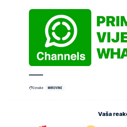
Oznake:
MIROVINE
Vaša reakc