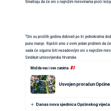
Smatraju da će oni s najnižim mirovinama proći lošij
“Oni su prošlih godina dobivali po tri jednokratna dod
puno manje. Riješili smo s ovim jedan problem da će sv
sada će sigurno biti nezadovoljni oni s najnižim mirov
Sindikat umirovljenika Hrvatske.
Možda vas i ovo zanima
Usvojen proračun Općine Pr
Danas nova sjednica Općinskog vijeća