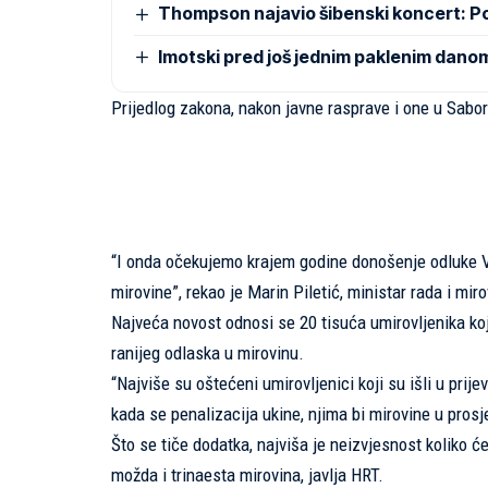
Thompson najavio šibenski koncert: 
Imotski pred još jednim paklenim dano
Prijedlog zakona, nakon javne rasprave i one u Saboru
“I onda očekujemo krajem godine donošenje odluke Vl
mirovine”, rekao je Marin Piletić, ministar rada i mi
Najveća novost odnosi se 20 tisuća umirovljenika koj
ranijeg odlaska u mirovinu.
“Najviše su oštećeni umirovljenici koji su išli u pr
kada se penalizacija ukine, njima bi mirovine u prosje
Što se tiče dodatka, najviša je neizvjesnost koliko će 
možda i trinaesta mirovina, javlja
HRT
.