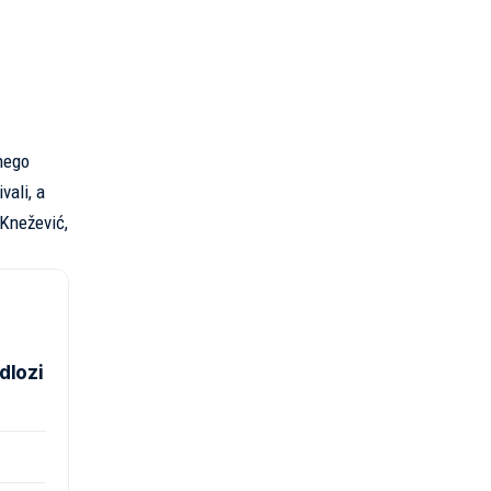
 nego
vali, a
 Knežević,
dlozi