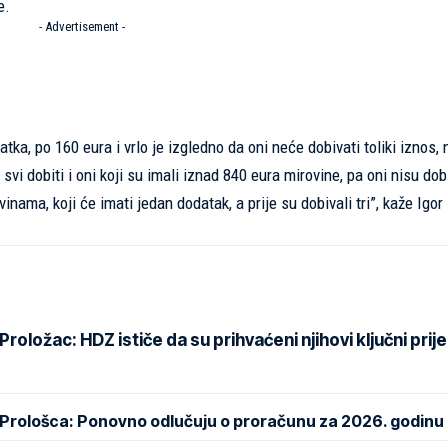
e.
- Advertisement -
atka, po 160 eura i vrlo je izgledno da oni neće dobivati toliki iznos,
i dobiti i oni koji su imali iznad 840 eura mirovine, pa oni nisu dobi
inama, koji će imati jedan dodatak, a prije su dobivali tri”, kaže Igor
oložac: HDZ ističe da su prihvaćeni njihovi ključni prije
 Prološca: Ponovno odlučuju o proračunu za 2026. godinu