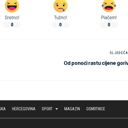
Sretno!
Tužno!
Plačem!
0
0
0
SLJEDEĆA
Od ponoći rastu cijene gori
SKA
HERCEGOVINA
SPORT
MAGAZIN
OSMRTNICE