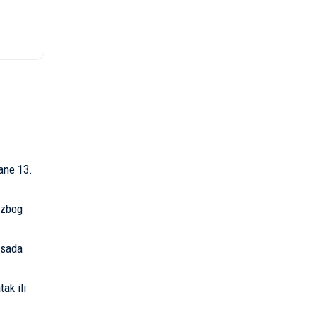
ane 13.
 zbog
 sada
ak ili