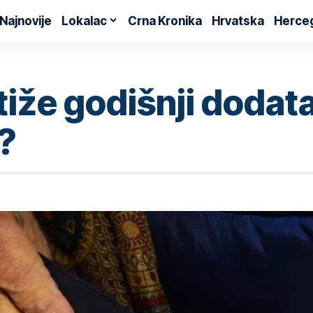
Najnovije
Lokalac
Crna Kronika
Hrvatska
Herce
iže godišnji dodatak
?