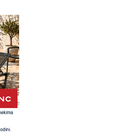
 nekima
odini.