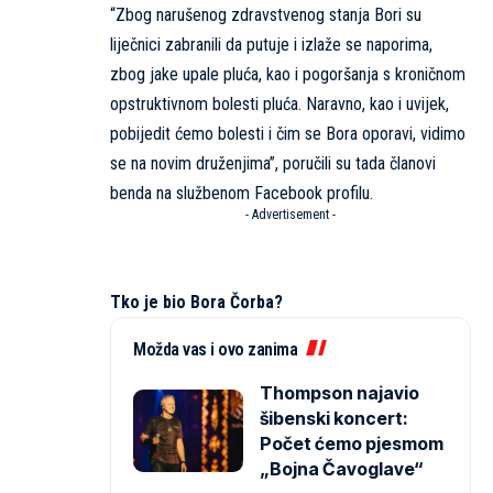
“Zbog narušenog zdravstvenog stanja Bori su
liječnici zabranili da putuje i izlaže se naporima,
zbog jake upale pluća, kao i pogoršanja s kroničnom
opstruktivnom bolesti pluća. Naravno, kao i uvijek,
pobijedit ćemo bolesti i čim se Bora oporavi, vidimo
se na novim druženjima”, poručili su tada članovi
benda na službenom Facebook profilu.
- Advertisement -
Tko je bio Bora Čorba?
Možda vas i ovo zanima
Thompson najavio
šibenski koncert:
Počet ćemo pjesmom
„Bojna Čavoglave“