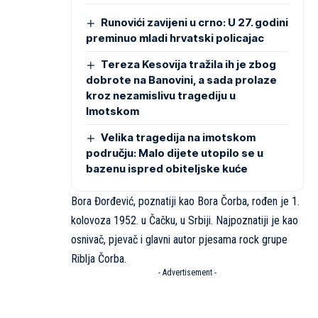
Runovići zavijeni u crno: U 27. godini
preminuo mladi hrvatski policajac
Tereza Kesovija tražila ih je zbog
dobrote na Banovini, a sada prolaze
kroz nezamislivu tragediju u
Imotskom
Velika tragedija na imotskom
području: Malo dijete utopilo se u
bazenu ispred obiteljske kuće
Bora Đorđević, poznatiji kao Bora Čorba, rođen je 1.
kolovoza 1952. u Čačku, u Srbiji. Najpoznatiji je kao
osnivač, pjevač i glavni autor pjesama rock grupe
Riblja Čorba.
- Advertisement -