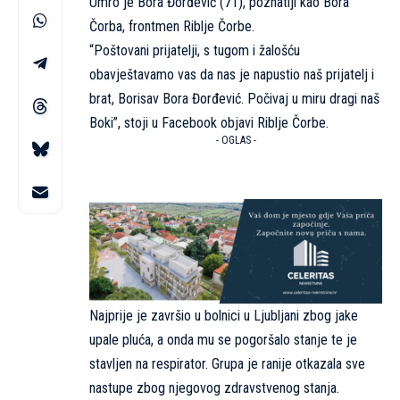
Umro je Bora Đorđević (71), poznatiji kao Bora
Čorba, frontmen Riblje Čorbe.
“Poštovani prijatelji, s tugom i žalošću
obavještavamo vas da nas je napustio naš prijatelj i
brat, Borisav Bora Đorđević. Počivaj u miru dragi naš
Boki”, stoji u Facebook objavi Riblje Čorbe.
- OGLAS -
Najprije je završio u bolnici u Ljubljani zbog jake
upale pluća, a onda mu se pogoršalo stanje te je
stavljen na respirator. Grupa je ranije otkazala sve
nastupe zbog njegovog zdravstvenog stanja.