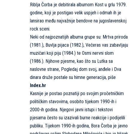
Riblja Čorba je debitirala albumom Kost u grlu 1979.
godine, koji je postigao velik uspjeh i odmah ih je
lansirao među najvažnije bendove na jugoslavenskoj
rock sceni.
Neki od najpoznatijih albuma grupe su: Mrtva priroda
(1981.), Buvlja pijaca (1982.), Večeras vas zabavljaju
muzičari koji piju (1984.) te Osmi nervni slom
(1986.). Njihove pjesme, kao što su Lutka sa
naslovne strane, Pogledaj dom svoj, anđele i Dva
dinara druže postale su himne generacija, piše
Index.hr
Kasnije je postao poznatiji po svojim pročetničkim
političkim stavovima, osobito tijekom 1990-ih i
2000-ih godina. Njegovi javni istupi i tekstovi
pjesama često su izazivali burne reakcije i podijelili
publiku. Tijekom 1990-ih godina, Bora Čorba je javno
podržavao režim Slobodana Miloševića i bio je blizak