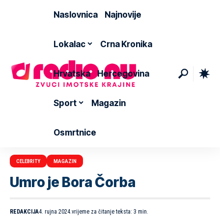
Naslovnica
Najnovije
Lokalac
Crna Kronika
Hrvatska
Hercegovina
Sport
Magazin
Osmrtnice
CELEBRITY
MAGAZIN
Umro je Bora Čorba
REDAKCIJA
4. rujna 2024.
vrijeme za čitanje teksta: 3 min.