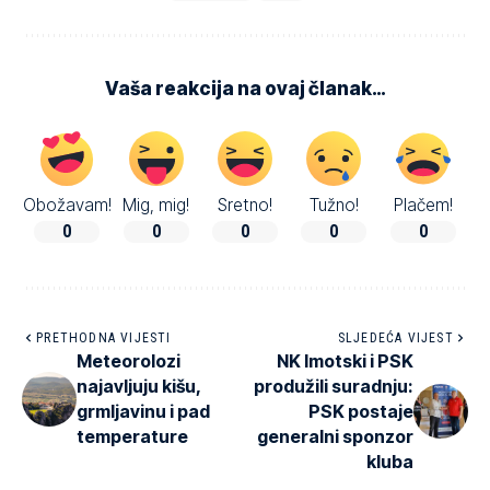
Vaša reakcija na ovaj članak…
Obožavam!
Mig, mig!
Sretno!
Tužno!
Plačem!
0
0
0
0
0
PRETHODNA VIJESTI
SLJEDEĆA VIJEST
Meteorolozi
NK Imotski i PSK
najavljuju kišu,
produžili suradnju:
grmljavinu i pad
PSK postaje
temperature
generalni sponzor
kluba