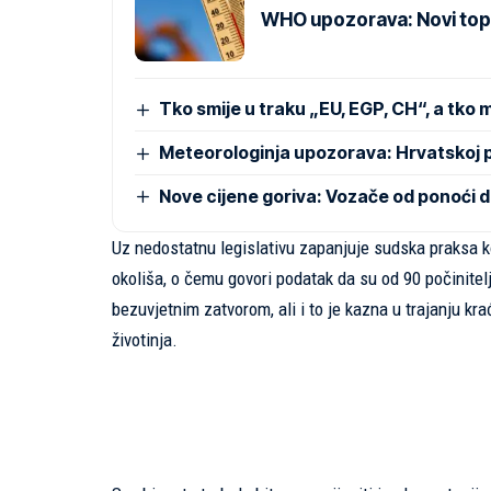
WHO upozorava: Novi topl
Tko smije u traku „EU, EGP, CH“, a tko 
Meteorologinja upozorava: Hrvatskoj p
Nove cijene goriva: Vozače od ponoći 
Uz nedostatnu legislativu zapanjuje sudska praksa k
okoliša, o čemu govori podatak da su od 90 počinitelja
bezuvjetnim zatvorom, ali i to je kazna u trajanju kr
životinja.