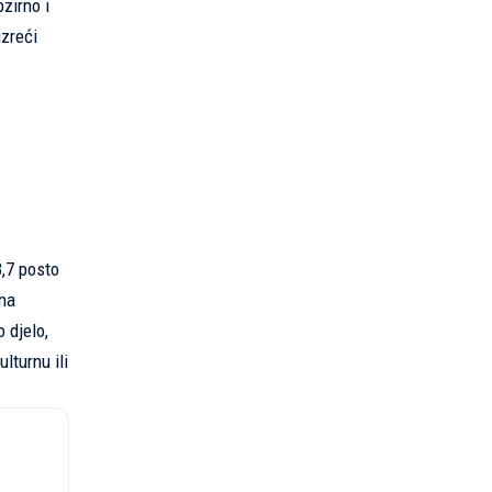
zirno i
izreći
,7 posto
vna
 djelo,
lturnu ili