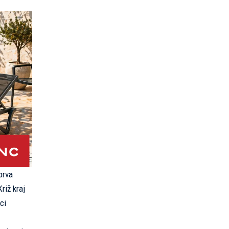
prva
riž kraj
ci