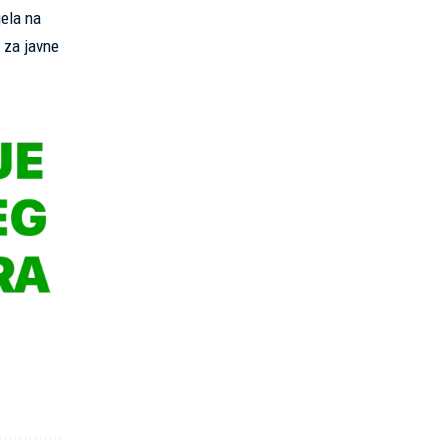
jela na
 za javne