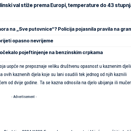
inski val stiže prema Europi, temperature do 43 stupnj
mora na „Sve putovnice“? Policija pojasnila pravila na gran
rijeti opasno nevrijeme
dočekalo pojeftinjenje na benzinskim crpkama
oja uopće ne prepoznaje veliku društvenu opasnost u kaznenim djeli
 ovih kaznenih djela koje su lani osudili tek jednog od njih kaznili
aćem od dvije godine. Ta se kazna odnosila na djelo ubijanja ili muče
- Advertisement -