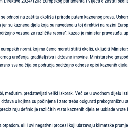
om Direktive 2024/1203 Europskog parlamenta i Vijeća o zaštiti okol
a se odnosi na zaštitu okoliša i prirode putem kaznenog prava. Usko
a jer su kaznena djela koja su navedena u toj direktivi na razini Euro
adržajno vezana za različite resore”, kazao je ministar pravosuđa, up
uropskih normi, kojima ćemo morati štititi okoliš, uključiti Ministar
stornog uređenja, graditeljstva i državne imovine, Ministarstvo gospod
dnosno sve na čija se područja sadržajno odnose opisi kaznenih djela
bi, međutim, predstavljati veliki iskorak. Već se u uvodnom dijelu ist
e država u kojima su počinjena i zato treba osigurati prekograničnu s
reciziraju definicije različitih vrsta kaznenih djela te usklade vrste i
 otpadom, ali i svi negativni procesi koji ubrzavaju klimatske promj