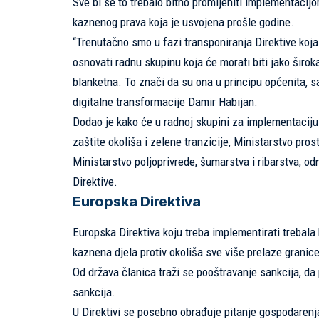
Sve bi se to trebalo bitno promijeniti implementacij
kaznenog prava koja je usvojena prošle godine.
“Trenutačno smo u fazi transponiranja Direktive koj
osnovati radnu skupinu koja će morati biti jako širok
blanketna. To znači da su ona u principu općenita, s
digitalne transformacije Damir Habijan.
Dodao je kako će u radnoj skupini za implementaciju e
zaštite okoliša i zelene tranzicije, Ministarstvo pro
Ministarstvo poljoprivrede, šumarstva i ribarstva, o
Direktive.
Europska Direktiva
Europska Direktiva koju treba implementirati trebala 
kaznena djela protiv okoliša sve više prelaze granic
Od država članica traži se pooštravanje sankcija, da p
sankcija.
U Direktivi se posebno obrađuje pitanje gospodarenja