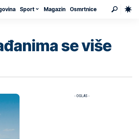
govina
Sport
Magazin
Osmrtnice
ađanima se više
- OGLAS -