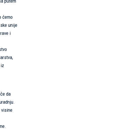
iša putem
ro ćemo
pske unije
rave i
stvo
arstva,
 iz
iče da
uradnju.
 visine
ene.