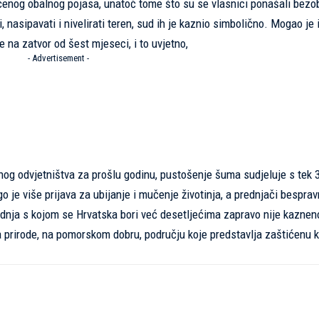
ćenog obalnog pojasa, unatoč tome što su se vlasnici ponašali bezob
i, nasipavati i nivelirati teren, sud ih je kaznio simbolično. Mogao je 
 na zatvor od šest mjeseci, i to uvjetno,
- Advertisement -
g odvjetništva za prošlu godinu, pustošenje šuma sudjeluje s tek 3
o je više prijava za ubijanje i mučenje životinja, a prednjači bespra
dnja s kojom se Hrvatska bori već desetljećima zapravo nije kazneno
prirode, na pomorskom dobru, području koje predstavlja zaštićenu ku