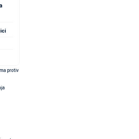
a
ici
ma protiv
nja