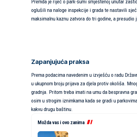
Premda je riječ o park-šumi smještenoj unutar zašti
oglušili na naloge inspekcije i grada te nastavili sjeć
maksimalnu kaznu zatvora do tri godine, a presudio je
Zapanjujuća praksa
Prema podacima navedenim u izvješću o radu Državno
u ukupnom broju prijava za djela protiv okoliša. Mnog
gradnja. Pritom treba imati na umu da bespravna gra
osim u strogim iznimkama kada se gradi u parkovima 
kakvu drugu baštinu.
Možda vas i ovo zanima