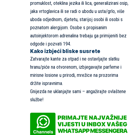
promuklost, oteklina jezika ili lica, generalizirani osip,
jaka vrtoglavica ili se radi o ubodu u usta/grlo, više
uboda odjednom, djetetu, starijoj osobi ili osobi s
poznatom alergijom. Osobe s propisanim
autoinjektorom adrenalina trebaju ga primijeniti bez
odgode i pozvati 194.
Kako izbjeći bliske susrete
Zatvarajte kante za otpad i ne ostavljajte slatku
hranu/piće na otvorenom, izbjegavajte parfeme i
mirisne losione u prirodi, mrežice na prozorima
držite ispravnima.
Gnijezda ne uklanjajte sami – angažirajte ovlaštene
službe!