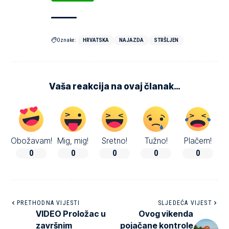
Oznake:
HRVATSKA
NAJAZDA
STRŠLJEN
Vaša reakcija na ovaj članak…
Obožavam!
Mig, mig!
Sretno!
Tužno!
Plačem!
0
0
0
0
0
PRETHODNA VIJESTI
SLJEDEĆA VIJEST
VIDEO Proložac u
Ovog vikenda
završnim
pojačane kontrole