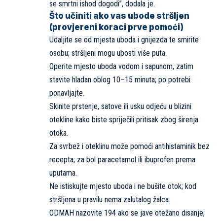
se smrtni ishod dogodi”, dodala je.
Što učiniti ako vas ubode stršljen
(provjereni koraci prve pomoći)
Udaljite se od mjesta uboda i gnijezda te smirite
osobu; stršljeni mogu ubosti više puta.
Operite mjesto uboda vodom i sapunom, zatim
stavite hladan oblog 10–15 minuta; po potrebi
ponavljajte.
Skinite prstenje, satove ili usku odjeću u blizini
otekline kako biste spriječili pritisak zbog širenja
otoka.
Za svrbež i oteklinu može pomoći antihistaminik bez
recepta; za bol paracetamol ili ibuprofen prema
uputama.
Ne istiskujte mjesto uboda i ne bušite otok; kod
stršljena u pravilu nema zalutalog žalca.
ODMAH nazovite 194 ako se jave otežano disanje,