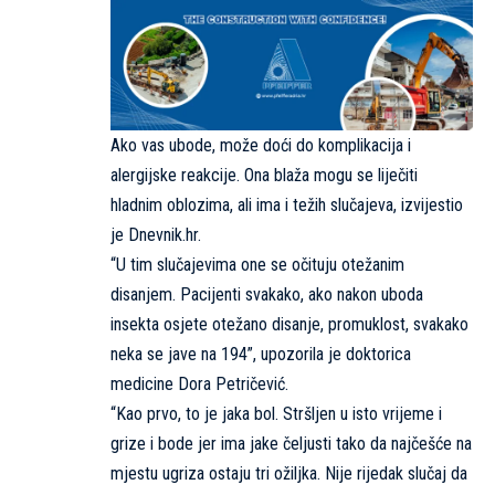
Ako vas ubode, može doći do komplikacija i
alergijske reakcije. Ona blaža mogu se liječiti
hladnim oblozima, ali ima i težih slučajeva, izvijestio
je
Dnevnik.hr.
“U tim slučajevima one se očituju otežanim
disanjem. Pacijenti svakako, ako nakon uboda
insekta osjete otežano disanje, promuklost, svakako
neka se jave na 194”, upozorila je doktorica
medicine Dora Petričević.
“Kao prvo, to je jaka bol. Stršljen u isto vrijeme i
grize i bode jer ima jake čeljusti tako da najčešće na
mjestu ugriza ostaju tri ožiljka. Nije rijedak slučaj da