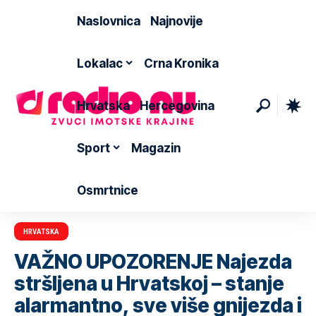
Naslovnica
Najnovije
Lokalac
Crna Kronika
Hrvatska
Hercegovina
Sport
Magazin
Osmrtnice
HRVATSKA
VAŽNO UPOZORENJE Najezda
stršljena u Hrvatskoj – stanje
alarmantno, sve više gnijezda i