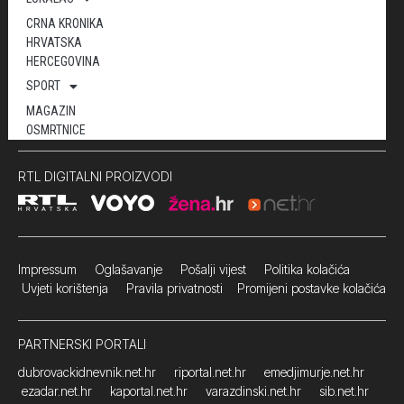
CRNA KRONIKA
HRVATSKA
HERCEGOVINA
SPORT
MAGAZIN
OSMRTNICE
RTL DIGITALNI PROIZVODI
Impressum
Oglašavanje Pošalji vijest
Politika kolačića
Uvjeti korištenja
Pravila privatnosti
Promijeni postavke kolačića
PARTNERSKI PORTALI
dubrovackidnevnik.net.hr
riportal.net.hr
emedjimurje.net.hr
ezadar.net.hr
kaportal.net.hr
varazdinski.net.hr
sib.net.hr