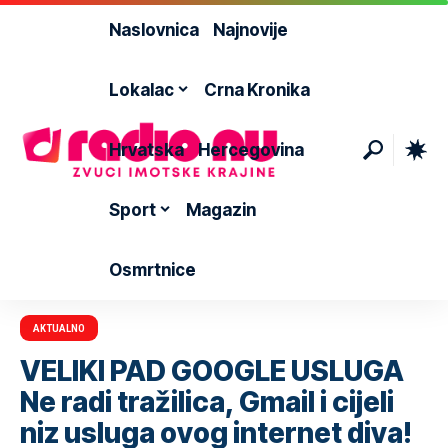
Naslovnica
Najnovije
Lokalac
Crna Kronika
Hrvatska
Hercegovina
Sport
Magazin
Osmrtnice
AKTUALNO
VELIKI PAD GOOGLE USLUGA
Ne radi tražilica, Gmail i cijeli
niz usluga ovog internet diva!