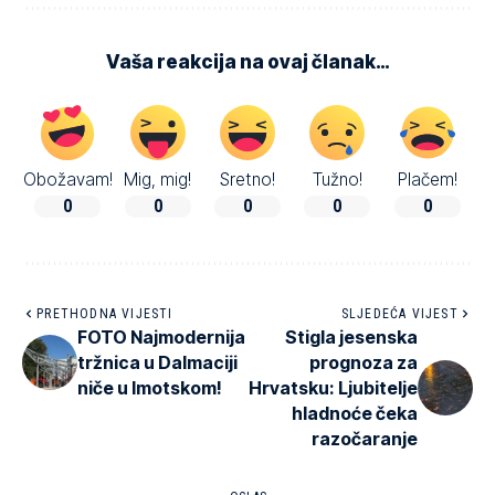
Vaša reakcija na ovaj članak…
Obožavam!
Mig, mig!
Sretno!
Tužno!
Plačem!
0
0
0
0
0
PRETHODNA VIJESTI
SLJEDEĆA VIJEST
FOTO Najmodernija
Stigla jesenska
tržnica u Dalmaciji
prognoza za
niče u Imotskom!
Hrvatsku: Ljubitelje
hladnoće čeka
razočaranje