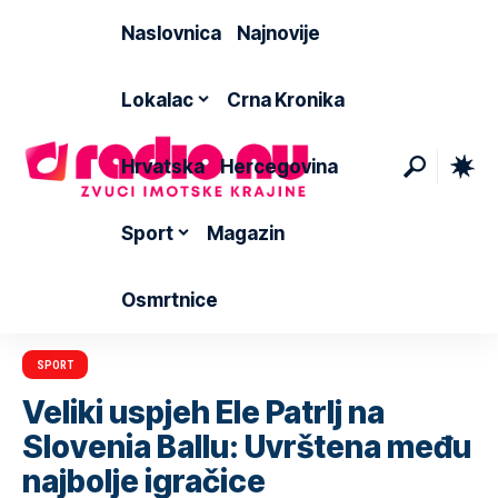
Naslovnica
Najnovije
Lokalac
Crna Kronika
Hrvatska
Hercegovina
Sport
Magazin
Osmrtnice
SPORT
Veliki uspjeh Ele Patrlj na
Slovenia Ballu: Uvrštena među
najbolje igračice