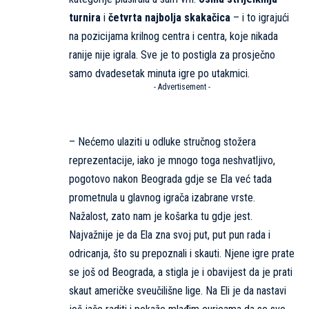
turnira
i
četvrta najbolja skakačica
– i to igrajući
na pozicijama krilnog centra i centra, koje nikada
ranije nije igrala. Sve je to postigla za prosječno
samo dvadesetak minuta igre po utakmici.
- Advertisement -
– Nećemo ulaziti u odluke stručnog stožera
reprezentacije, iako je mnogo toga neshvatljivo,
pogotovo nakon Beograda gdje se Ela već tada
prometnula u glavnog igrača izabrane vrste.
Nažalost, zato nam je košarka tu gdje jest.
Najvažnije je da Ela zna svoj put, put pun rada i
odricanja, što su prepoznali i skauti. Njene igre prate
se još od Beograda, a stigla je i obavijest da je prati
skaut američke sveučilišne lige. Na Eli je da nastavi