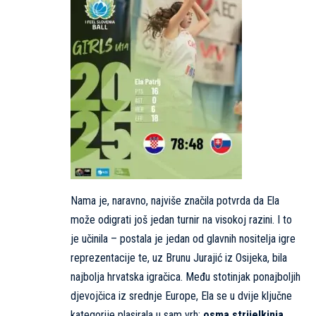
Nama je, naravno, najviše značila potvrda da Ela
može odigrati još jedan turnir na visokoj razini. I to
je učinila – postala je jedan od glavnih nositelja igre
reprezentacije te, uz Brunu Jurajić iz Osijeka, bila
najbolja hrvatska igračica. Među stotinjak ponajboljih
djevojčica iz srednje Europe, Ela se u dvije ključne
kategorije plasirala u sam vrh:
osma strijelkinja