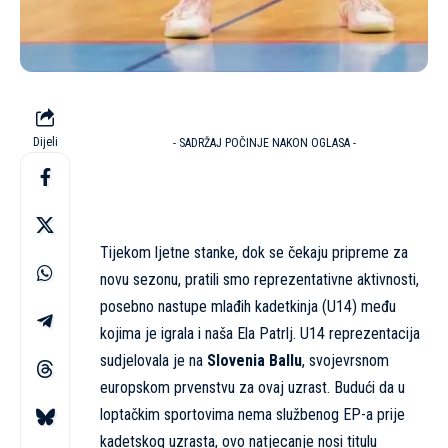
Dijeli
- SADRŽAJ POČINJE NAKON OGLASA -
Tijekom ljetne stanke, dok se čekaju pripreme za
novu sezonu, pratili smo reprezentativne aktivnosti,
posebno nastupe mlađih kadetkinja (U14) među
kojima je igrala i naša Ela Patrlj. U14 reprezentacija
sudjelovala je na
Slovenia Ballu
, svojevrsnom
europskom prvenstvu za ovaj uzrast. Budući da u
loptačkim sportovima nema službenog EP-a prije
kadetskog uzrasta, ovo natjecanje nosi titulu