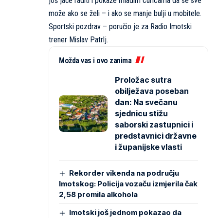
još jače raditi i pokaže mlađim curicama da se sve
može ako se želi – i ako se manje bulji u mobitele.
Sportski pozdrav – poručio je za Radio Imotski
trener Mislav Patrlj.
Možda vas i ovo zanima
Proložac sutra
obilježava poseban
dan: Na svečanu
sjednicu stižu
saborski zastupnici i
predstavnici državne
i županijske vlasti
Rekorder vikenda na području
Imotskog: Policija vozaču izmjerila čak
2,58 promila alkohola
Imotski još jednom pokazao da