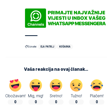
Oznake:
ELA PATRLJ
KOŠARKA
Vaša reakcija na ovaj članak…
Obožavam!
Mig, mig!
Sretno!
Tužno!
Plačem!
0
0
0
0
0