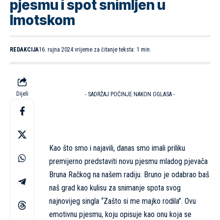
pjesmu i spot snimljen u
Imotskom
REDAKCIJA
16. rujna 2024.
vrijeme za čitanje teksta: 1 min.
Dijeli
- SADRŽAJ POČINJE NAKON OGLASA -
Kao što smo i najavili, danas smo imali priliku
premijerno predstaviti novu pjesmu mladog pjevača
Bruna Račkog na našem radiju. Bruno je odabrao baš
naš grad kao kulisu za snimanje spota svog
najnovijeg singla “Zašto si me majko rodila”. Ovu
emotivnu pjesmu, koju opisuje kao onu koja se