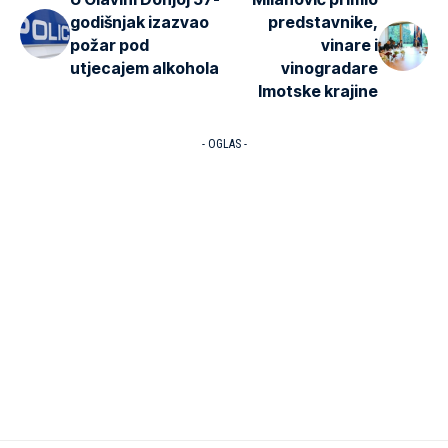
godišnjak izazvao
predstavnike,
požar pod
vinare i
utjecajem alkohola
vinogradare
Imotske krajine
- OGLAS -