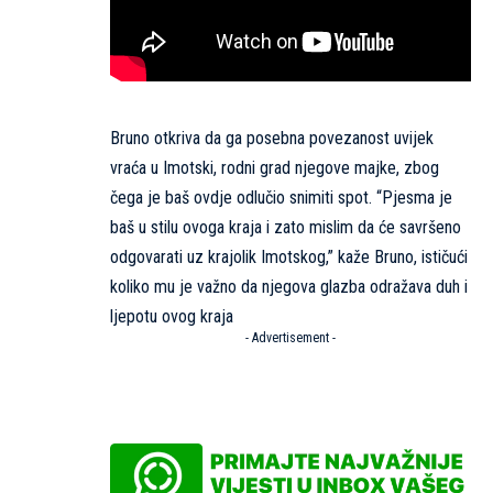
Bruno otkriva da ga posebna povezanost uvijek
vraća u Imotski, rodni grad njegove majke, zbog
čega je baš ovdje odlučio snimiti spot. “Pjesma je
baš u stilu ovoga kraja i zato mislim da će savršeno
odgovarati uz krajolik Imotskog,” kaže Bruno, ističući
koliko mu je važno da njegova glazba odražava duh i
ljepotu ovog kraja
- Advertisement -