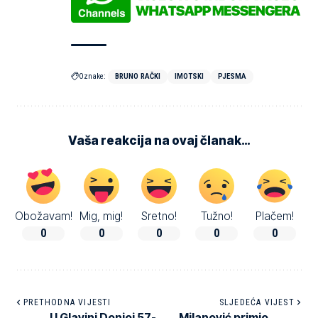
Oznake:
BRUNO RAČKI
IMOTSKI
PJESMA
Vaša reakcija na ovaj članak…
Obožavam!
Mig, mig!
Sretno!
Tužno!
Plačem!
0
0
0
0
0
PRETHODNA VIJESTI
SLJEDEĆA VIJEST
U Glavini Donjoj 57-
Milanović primio