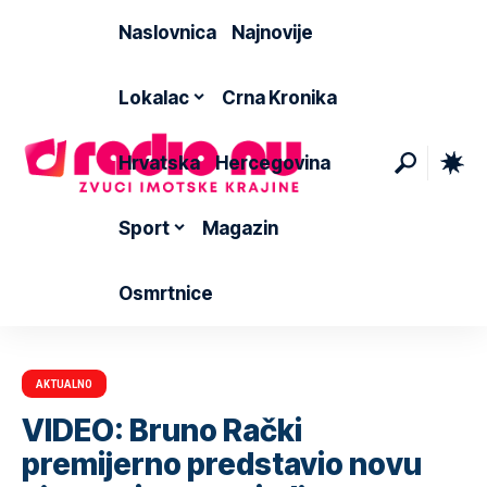
Naslovnica
Najnovije
Lokalac
Crna Kronika
Hrvatska
Hercegovina
Sport
Magazin
Osmrtnice
AKTUALNO
VIDEO: Bruno Rački
premijerno predstavio novu