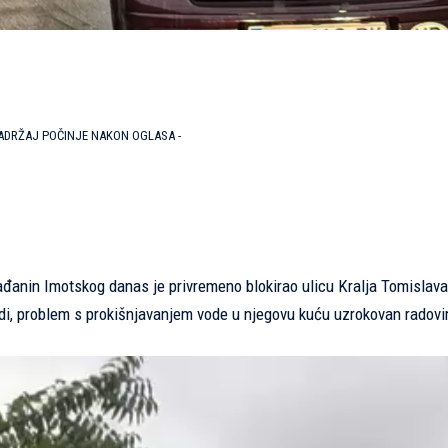
SADRŽAJ POČINJE NAKON OGLASA -
ađanin Imotskog danas je privremeno blokirao ulicu Kralja Tomislava
vrdi, problem s prokišnjavanjem vode u njegovu kuću uzrokovan radov