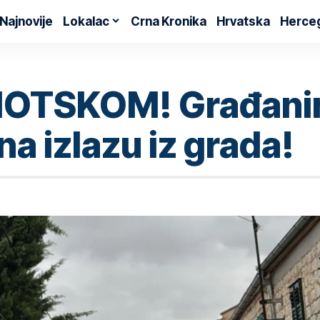
Najnovije
Lokalac
Crna Kronika
Hrvatska
Herce
OTSKOM! Građanin b
a izlazu iz grada!