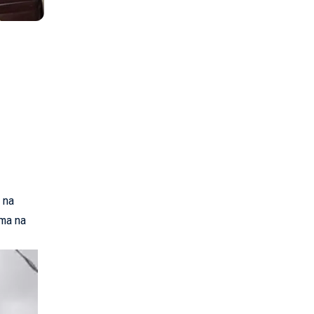
 na
ima na