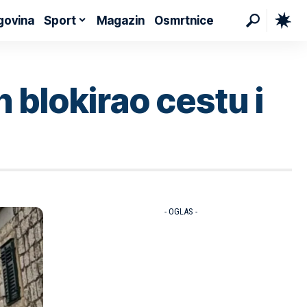
govina
Sport
Magazin
Osmrtnice
lokirao cestu i
- OGLAS -