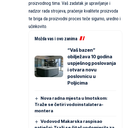
proizvodnog tima. Vaš zadatak je upravljanje i
nadzor rada strojeva, praćenje kvalitete proizvoda
te briga da proizvodni proces teče sigurno, uredno i
učinkovito.
Možda vas i ovo zanima
“Vaš bazen”
obilježava 10 godina
uspješnog poslovanja
i otvara novu
poslovnicu u
Poljicima
Nova radna mjesta u Imotskom:
Traže se četiri vodoinstalatera-
montera
Vodovod Makarska raspisao
natječaj: Traži se čitač vodomjerila za