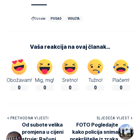
Oznake:
POSAO
VIOLETA
Vaša reakcija na ovaj članak…
Obožavam!
Mig, mig!
Sretno!
Tužno!
Plačem!
0
0
0
0
0
PRETHODNA VIJESTI
SLJEDEĆA VIJEST
Od subote velika
FOTO Pogledajte
promjena u cijeni
kako policija snima
struje: Računi
prekršitelje iz zraka