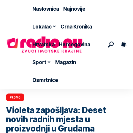
Naslovnica
Najnovije
Lokalac
Crna Kronika
Hrvatska
Hercegovina
Sport
Magazin
Osmrtnice
PROMO
Violeta zapošljava: Deset
novih radnih mjesta u
proizvodnji u Grudama