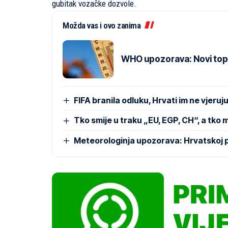
gubitak vozačke dozvole.
Možda vas i ovo zanima
WHO upozorava: Novi topl
FIFA branila odluku, Hrvati im ne vjeru
Tko smije u traku „EU, EGP, CH“, a tko 
Meteorologinja upozorava: Hrvatskoj p