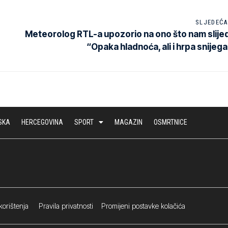
SLJEDEĆA
Meteorolog RTL-a upozorio na ono što nam slijed
“Opaka hladnoća, ali i hrpa snijega
SKA
HERCEGOVINA
SPORT
MAGAZIN
OSMRTNICE
korištenja
Pravila privatnosti
Promijeni postavke kolačića