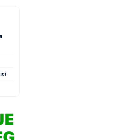
a
ici