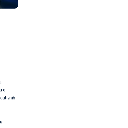
a.
u o
egativnih
 u