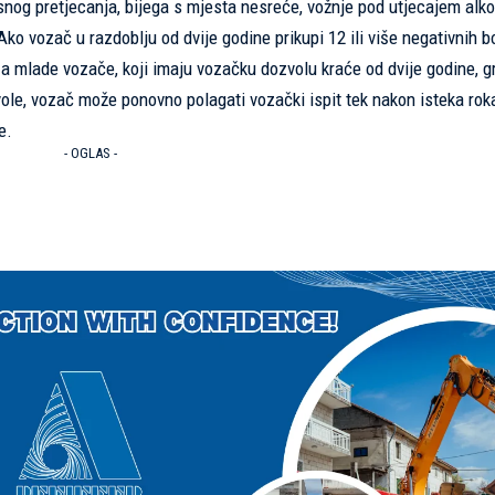
nog pretjecanja, bijega s mjesta nesreće, vožnje pod utjecajem alkoh
 Ako vozač u razdoblju od dvije godine prikupi 12 ili više negativnih b
 mlade vozače, koji imaju vozačku dozvolu kraće od dvije godine, g
ole, vozač može ponovno polagati vozački ispit tek nakon isteka roka
e.
- OGLAS -