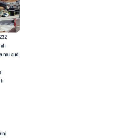
.232
nih
da mu sud
e
ti
alni