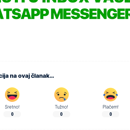
ija na ovaj članak…
Sretno!
Tužno!
Plačem!
0
0
0