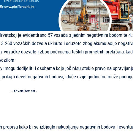
Hrvatskoj je evidentirano 57 vozača s jednim negativnim bodom te 4
 3.260 vozačkih dozvola ukinuto i oduzeto zbog akumulacije negativ
z vozačke dozvole i zbog počinjenja teških prometnih prekršaja, ka
vozilom.
i mogu dodijeliti i osobama koje još nisu stekle pravo na upravljanj
 prikupi devet negativnih bodova, iduće dvije godine ne može podnije
- Advertisement -
 propisa kako bi se izbjeglo nakupljanje negativnih bodova i eventu