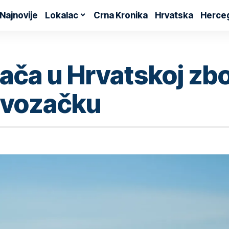
Najnovije
Lokalac
Crna Kronika
Hrvatska
Herce
ača u Hrvatskoj zbo
o vozačku