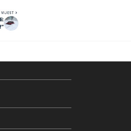
 VIJEST
i:
!”