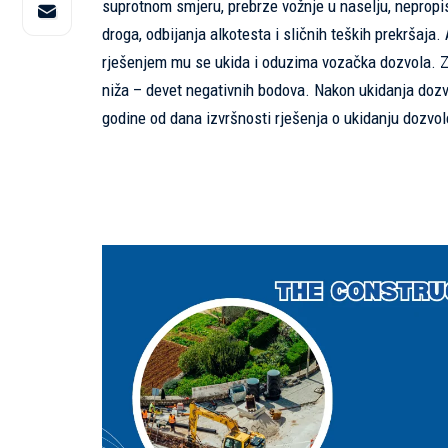
suprotnom smjeru, prebrze vožnje u naselju, nepropis
droga, odbijanja alkotesta i sličnih teških prekršaja.
rješenjem mu se ukida i oduzima vozačka dozvola. Za
niža – devet negativnih bodova. Nakon ukidanja dozv
godine od dana izvršnosti rješenja o ukidanju dozvol