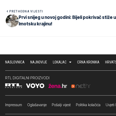
PRETHODNA VIJESTI
Prvi snijeg u novoj godini: Bijeli pokrivač stiže u
Imotsku krajinu!
NASLOVNICA
NAJNOVIJE
LOKALAC
CRNA KRONIKA
HRVAT
RTL DIGITALNI PROIZVODI
Impressum
Oglašavanje Pošalji vijest
Politika kolačića
Uvjeti 