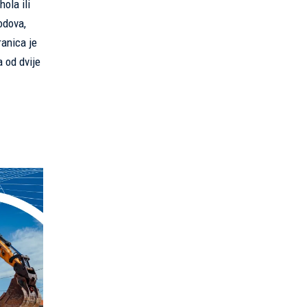
ola ili
odova,
ranica je
 od dvije