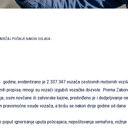
SADRŽAJ POČINJE NAKON OGLASA -
. godine, evidentirano je 2.337.347 vozača cestovnih motornih vozil
nih propisa, mnogi su vozači izgubili vozačke dozvole. Prema Zakon
, osim novčane ili zatvorske kazne, predviđeno je i dodjeljivanje n
on pravomoćne osude vozača, a brišu se nakon dvije godine od dana
je poput ignoriranja uputa policajaca, nepoštovanja semafora, vožnje