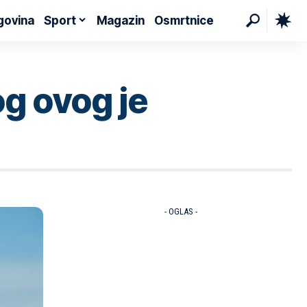
govina
Sport
Magazin
Osmrtnice
g ovog je
- OGLAS -