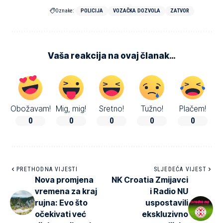
Oznake:
POLICIJA
VOZAČKA DOZVOLA
ZATVOR
Vaša reakcija na ovaj članak…
Obožavam!
Mig, mig!
Sretno!
Tužno!
Plačem!
0
0
0
0
0
PRETHODNA VIJESTI
SLJEDEĆA VIJEST
Nova promjena
NK Croatia Zmijavci
vremena za kraj
i Radio NU
rujna: Evo što
uspostavili
očekivati već
ekskluzivno