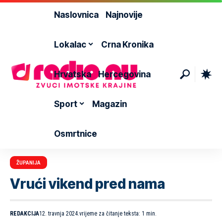
Naslovnica
Najnovije
Lokalac
Crna Kronika
Hrvatska
Hercegovina
Sport
Magazin
Osmrtnice
ŽUPANIJA
Vrući vikend pred nama
REDAKCIJA
12. travnja 2024.
vrijeme za čitanje teksta: 1 min.