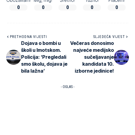
Obožavam!
Mig, mig!
Sretno!
Tužno!
Plačem!
0
0
0
0
0
PRETHODNA VIJESTI
SLJEDEĆA VIJEST
Dojava o bombi u
Večeras donosimo
školi u Imotskom.
najveće medijsko
Policija: ‘Pregledali
sučeljavanje
smo školu, dojava je
kandidata 10.
bila lažna’
izborne jedinice!
- OGLAS -