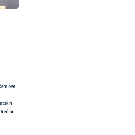
ećem ove
vatskih
 trećine