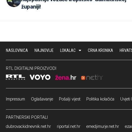
županiji!
NASLOVNICA
NAJNOVIJE
LOKALAC
CRNA KRONIKA
HRVAT
RTL DIGITALNI PROIZVODI
Impressum
Oglašavanje Pošalji vijest
Politika kolačića
Uvjeti 
PARTNERSKI PORTALI
dubrovackidnevnik.net.hr
riportal.net.hr
emedjimurje.net.hr
ezad