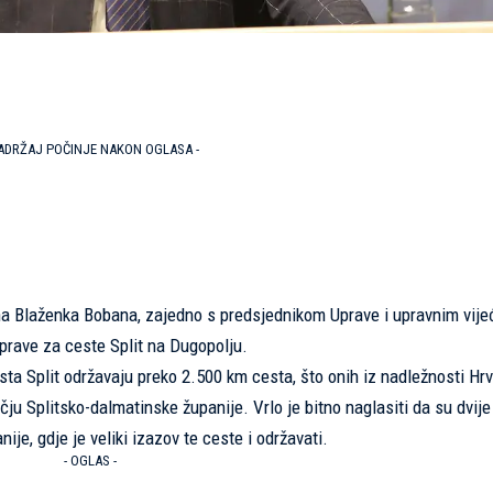
SADRŽAJ POČINJE NAKON OGLASA -
na Blaženka Bobana, zajedno s predsjednikom Uprave i upravnim vij
uprave za ceste Split na Dugopolju.
sta Split održavaju preko 2.500 km cesta, što onih iz nadležnosti Hr
čju Splitsko-dalmatinske županije. Vrlo je bitno naglasiti da su dvije
je, gdje je veliki izazov te ceste i održavati.
- OGLAS -