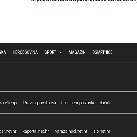
SKA
HERCEGOVINA
SPORT
MAGAZIN
OSMRTNICE
korištenja
Pravila privatnosti
Promijeni postavke kolačića
ar.net.hr
kaportal.net.hr
varazdinski.net.hr
sib.net.hr