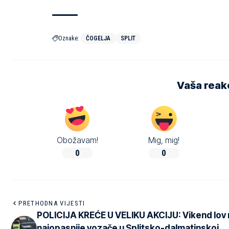
Oznake:
ČOGELJA
SPLIT
Vaša reakc
Obožavam!
Mig, mig!
0
0
PRETHODNA VIJESTI
POLICIJA KREĆE U VELIKU AKCIJU: Vikend lov 
najopasnije vozače u Splitsko-dalmatinskoj