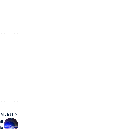
 VIJEST
ne
je