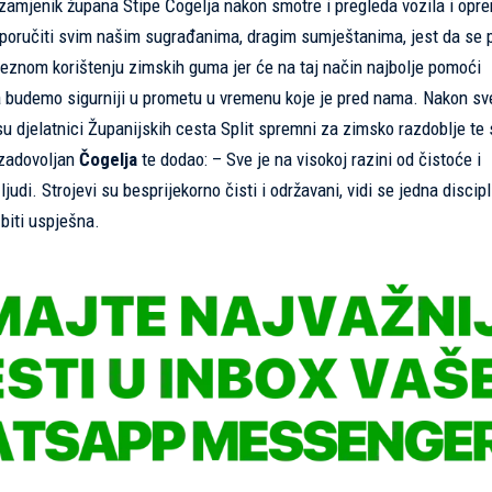
zamjenik župana Stipe Čogelja nakon smotre i pregleda vozila i opr
oručiti svim našim sugrađanima, dragim sumještanima, jest da se 
eznom korištenju zimskih guma jer će na taj način najbolje pomoći
da budemo sigurniji u prometu u vremenu koje je pred nama. Nakon s
su djelatnici Županijskih cesta Split spremni za zimsko razdoblje te
 zadovoljan
Čogelja
te dodao: – Sve je na visokoj razini od čistoće i
udi. Strojevi su besprijekorno čisti i održavani, vidi se jedna discipl
biti uspješna.