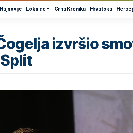
Najnovije
Lokalac
Crna Kronika
Hrvatska
Herce
ogelja izvršio smo
Split