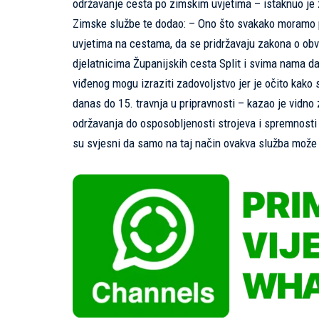
održavanje cesta po zimskim uvjetima – istaknuo je 
Zimske službe te dodao: – Ono što svakako moramo p
uvjetima na cestama, da se pridržavaju zakona o obv
djelatnicima Županijskih cesta Split i svima nama 
viđenog mogu izraziti zadovoljstvo jer je očito kako 
danas do 15. travnja u pripravnosti – kazao je vidno
održavanja do osposobljenosti strojeva i spremnosti lj
su svjesni da samo na taj način ovakva služba može 