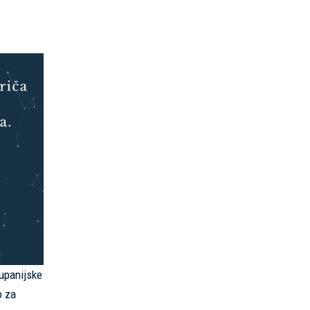
Županijske
o za