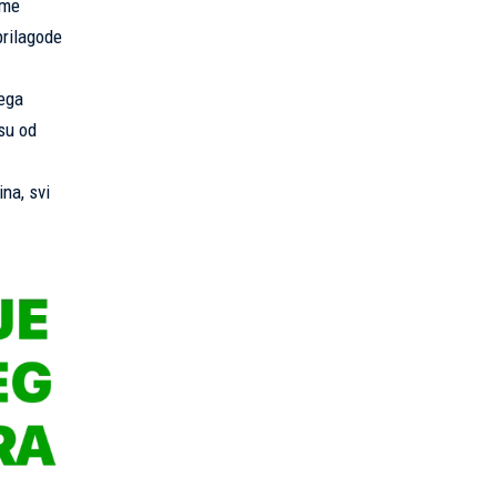
eme
prilagode
vega
 su od
ina, svi