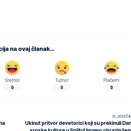
ija na ovaj članak…
Sretno!
Tužno!
Plačem!
0
0
0
SLJEDEĆA
na
Ukinut pritvor devetorici koji su prekinuli Da
srpske kulture u Splitu! Imamo obrazložen