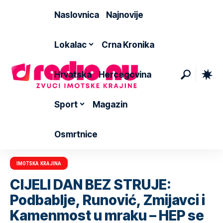
Naslovnica
Najnovije
Lokalac
Crna Kronika
Hrvatska
Hercegovina
Sport
Magazin
Osmrtnice
IMOTSKA KRAJINA
CIJELI DAN BEZ STRUJE:
Podbablje, Runović, Zmijavci i
Kamenmost u mraku – HEP se