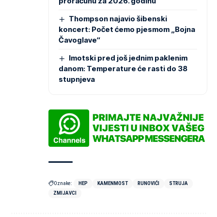
proračunu za 2026. godinu
Thompson najavio šibenski
koncert: Počet ćemo pjesmom „Bojna
Čavoglave“
Imotski pred još jednim paklenim
danom: Temperature će rasti do 38
stupnjeva
Oznake:
HEP
KAMENMOST
RUNOVIĆI
STRUJA
ZMIJAVCI