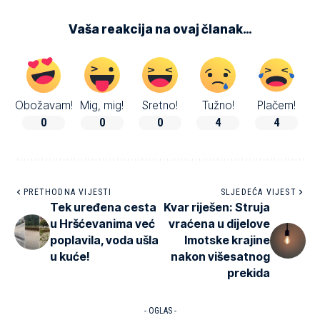
Vaša reakcija na ovaj članak…
Obožavam!
Mig, mig!
Sretno!
Tužno!
Plačem!
0
0
0
4
4
PRETHODNA VIJESTI
SLJEDEĆA VIJEST
Tek uređena cesta
Kvar riješen: Struja
u Hršćevanima već
vraćena u dijelove
poplavila, voda ušla
Imotske krajine
u kuće!
nakon višesatnog
prekida
- OGLAS -