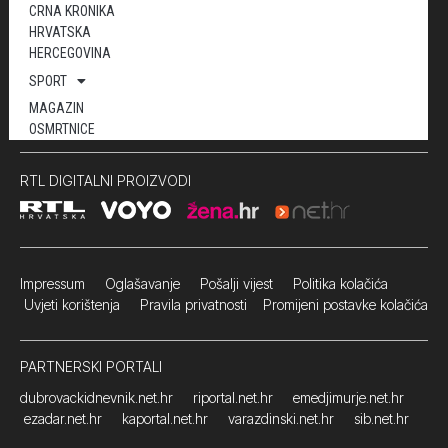
CRNA KRONIKA
HRVATSKA
HERCEGOVINA
SPORT
MAGAZIN
OSMRTNICE
RTL DIGITALNI PROIZVODI
Impressum
Oglašavanje Pošalji vijest
Politika kolačića
Uvjeti korištenja
Pravila privatnosti
Promijeni postavke kolačića
PARTNERSKI PORTALI
dubrovackidnevnik.net.hr
riportal.net.hr
emedjimurje.net.hr
ezadar.net.hr
kaportal.net.hr
varazdinski.net.hr
sib.net.hr