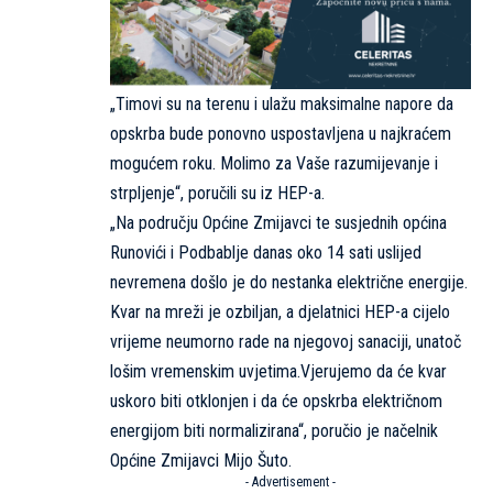
„Timovi su na terenu i ulažu maksimalne napore da
opskrba bude ponovno uspostavljena u najkraćem
mogućem roku. Molimo za Vaše razumijevanje i
strpljenje“, poručili su iz HEP-a.
„Na području Općine Zmijavci te susjednih općina
Runovići i Podbablje danas oko 14 sati uslijed
nevremena došlo je do nestanka električne energije.
Kvar na mreži je ozbiljan, a djelatnici HEP-a cijelo
vrijeme neumorno rade na njegovoj sanaciji, unatoč
lošim vremenskim uvjetima.Vjerujemo da će kvar
uskoro biti otklonjen i da će opskrba električnom
energijom biti normalizirana“, poručio je načelnik
Općine Zmijavci Mijo Šuto.
- Advertisement -