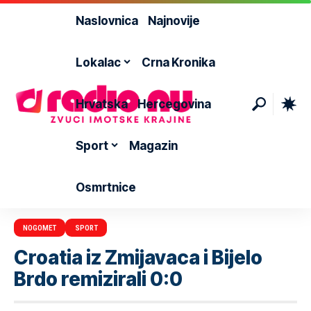
Naslovnica
Najnovije
Lokalac
Crna Kronika
Hrvatska
Hercegovina
Sport
Magazin
Osmrtnice
NOGOMET
SPORT
Croatia iz Zmijavaca i Bijelo
Brdo remizirali 0:0