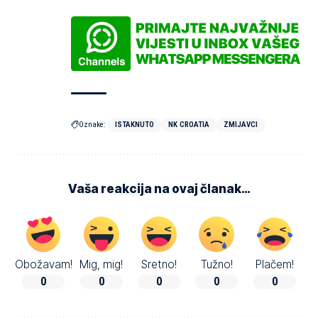
Oznake:
ISTAKNUTO
NK CROATIA
ZMIJAVCI
Vaša reakcija na ovaj članak…
Obožavam!
Mig, mig!
Sretno!
Tužno!
Plačem!
0
0
0
0
0