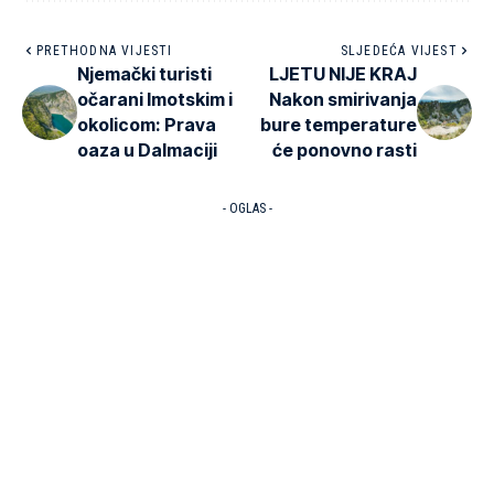
PRETHODNA VIJESTI
SLJEDEĆA VIJEST
Njemački turisti
LJETU NIJE KRAJ
očarani Imotskim i
Nakon smirivanja
okolicom: Prava
bure temperature
oaza u Dalmaciji
će ponovno rasti
- OGLAS -