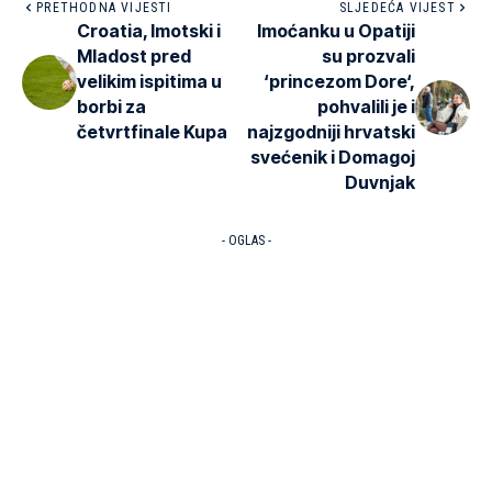
PRETHODNA VIJESTI
SLJEDEĆA VIJEST
Croatia, Imotski i
Imoćanku u Opatiji
Mladost pred
su prozvali
velikim ispitima u
‘princezom Dore‘,
borbi za
pohvalili je i
četvrtfinale Kupa
najzgodniji hrvatski
svećenik i Domagoj
Duvnjak
- OGLAS -