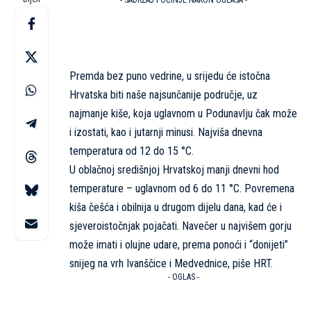
- SADRŽAJ POČINJE NAKON OGLASA -
Premda bez puno vedrine, u srijedu će istočna
Hrvatska biti naše najsunčanije područje, uz
najmanje kiše, koja uglavnom u Podunavlju čak može
i izostati, kao i jutarnji minusi. Najviša dnevna
temperatura od 12 do 15 °C.
U oblačnoj središnjoj Hrvatskoj manji dnevni hod
temperature – uglavnom od 6 do 11 °C. Povremena
kiša češća i obilnija u drugom dijelu dana, kad će i
sjeveroistočnjak pojačati. Navečer u najvišem gorju
može imati i olujne udare, prema ponoći i “donijeti”
snijeg na vrh Ivanščice i Medvednice, piše
HRT
.
- OGLAS -