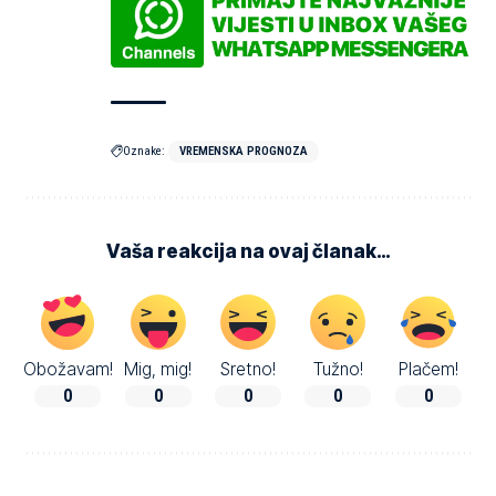
Oznake:
VREMENSKA PROGNOZA
Vaša reakcija na ovaj članak…
Obožavam!
Mig, mig!
Sretno!
Tužno!
Plačem!
0
0
0
0
0