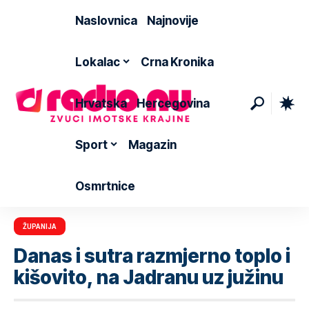
Naslovnica
Najnovije
Lokalac
Crna Kronika
Hrvatska
Hercegovina
Sport
Magazin
Osmrtnice
ŽUPANIJA
Danas i sutra razmjerno toplo i
kišovito, na Jadranu uz južinu