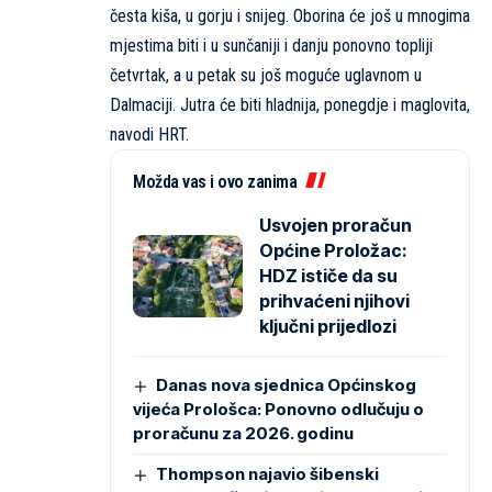
česta kiša, u gorju i snijeg. Oborina će još u mnogima
mjestima biti i u sunčaniji i danju ponovno topliji
četvrtak, a u petak su još moguće uglavnom u
Dalmaciji. Jutra će biti hladnija, ponegdje i maglovita,
navodi
HRT
.
Možda vas i ovo zanima
Usvojen proračun
Općine Proložac:
HDZ ističe da su
prihvaćeni njihovi
ključni prijedlozi
Danas nova sjednica Općinskog
vijeća Prološca: Ponovno odlučuju o
proračunu za 2026. godinu
Thompson najavio šibenski