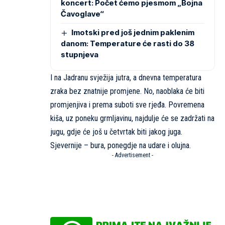
koncert: Počet ćemo pjesmom „Bojna
Čavoglave“
Imotski pred još jednim paklenim
danom: Temperature će rasti do 38
stupnjeva
I na Jadranu svježija jutra, a dnevna temperatura
zraka bez znatnije promjene. No, naoblaka će biti
promjenjiva i prema suboti sve rjeđa. Povremena
kiša, uz poneku grmljavinu, najdulje će se zadržati na
jugu, gdje će još u četvrtak biti jakog juga.
Sjevernije – bura, ponegdje na udare i olujna.
- Advertisement -