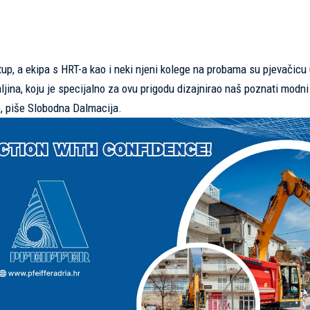
p, a ekipa s HRT-a kao i neki njeni kolege na probama su pjevačicu 
aljina, koju je specijalno za ovu prigodu dizajnirao naš poznati modni
e, piše
Slobodna Dalmacija
.