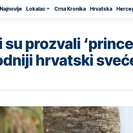
Najnovije
Lokalac
Crna Kronika
Hrvatska
Herce
 su prozvali ‘princ
godniji hrvatski sve