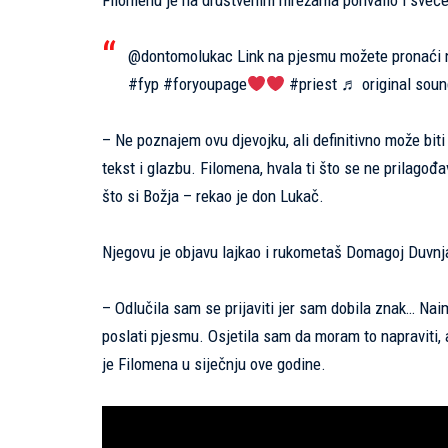
Filomenu je na društvenim mrežama pohvalio i svećeni
@dontomolukac
Link na pjesmu možete pronaći 
#fyp
#foryoupage
#priest
♬ original soun
– Ne poznajem ovu djevojku, ali definitivno može biti 
tekst i glazbu. Filomena, hvala ti što se ne prilagođa
što si Božja – rekao je don Lukač.
Njegovu je objavu lajkao i rukometaš Domagoj Duvnj
– Odlučila sam se prijaviti jer sam dobila znak… Nai
poslati pjesmu. Osjetila sam da moram to napraviti, 
je Filomena u siječnju ove godine.