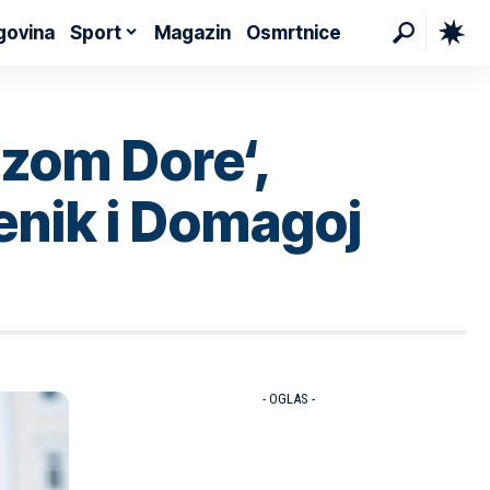
govina
Sport
Magazin
Osmrtnice
ezom Dore‘,
ćenik i Domagoj
- OGLAS -