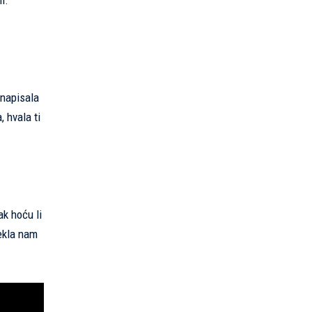
i.
 napisala
, hvala ti
ak hoću li
rekla nam