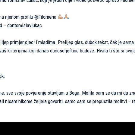
k Tomislav Lukač, koji je jedan cijeli video posvetio upravo Filomen
na njenom profilu @Filomena
d – dontomislavlukac
lijep primjer djeci i mladima. Prelijep glas, dubok tekst, čak je sama
vaš kriterijima koji danas donose jeftine bodove. Hvala ti što si svoja
ak.
me, sve svoje povjerenje stavljam u Boga. Molila sam se da mi da zn
ali nisam nikome željela govoriti, samo sam se prepustila molitvi – 