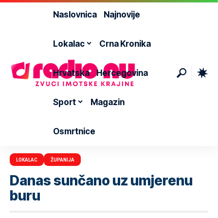
Naslovnica
Najnovije
Lokalac
Crna Kronika
Hrvatska
Hercegovina
Sport
Magazin
Osmrtnice
LOKALAC
ŽUPANIJA
Danas sunčano uz umjerenu
buru