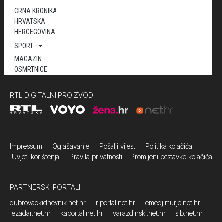
CRNA KRONIKA
HRVATSKA
HERCEGOVINA
SPORT
MAGAZIN
OSMRTNICE
RTL DIGITALNI PROIZVODI
Impressum
Oglašavanje Pošalji vijest
Politika kolačića
Uvjeti korištenja
Pravila privatnosti
Promijeni postavke kolačića
PARTNERSKI PORTALI
dubrovackidnevnik.net.hr
riportal.net.hr
emedjimurje.net.hr
ezadar.net.hr
kaportal.net.hr
varazdinski.net.hr
sib.net.hr