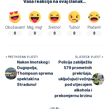
Vaša reakcija na ovaj članak…
Obožavam!
Mig, mig!
Sretno!
Tužno!
Plačem!
0
0
0
0
0
PRETHODNA VIJESTI
SLJEDEĆA VIJEST
Nakon Imotskog i
Policija zabilježila
Dugopolja,
579 prometnih
Thompson sprema
prekršaja,
spektakl na
uključujući vožnju
Stradunu!
pod utjecajem
alkohola i
prekomjernu brzinu
- OGLAS -