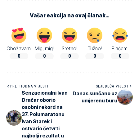
Vaša reakcija na ovaj članak…
Obožavam!
Mig, mig!
Sretno!
Tužno!
Plačem!
0
0
0
0
0
PRETHODNA VIJESTI
SLJEDEĆA VIJEST
Senzacionalni Ivan
Danas sunčano uz
Dračar oborio
umjerenu buru
osobni rekord na
37. Polumaratonu
Ivan Starek i
ostvario četvrti
najbolji rezultat u