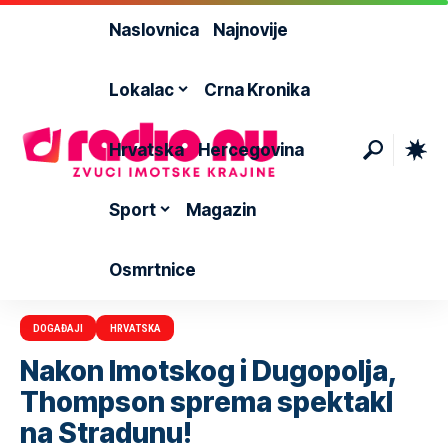
Naslovnica
Najnovije
Lokalac
Crna Kronika
Hrvatska
Hercegovina
Sport
Magazin
Osmrtnice
DOGAĐAJI
HRVATSKA
Nakon Imotskog i Dugopolja,
Thompson sprema spektakl
na Stradunu!