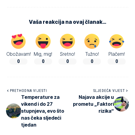
Vaša reakcija na ovaj članak…
Obožavam!
Mig, mig!
Sretno!
Tužno!
Plačem!
0
0
0
0
0
PRETHODNA VIJESTI
SLJEDEĆA VIJEST
Temperature za
Najava akcije u
vikend i do 27
prometu „Faktori
stupnjeva, evo što
rizika“
nas čeka sljedeći
tjedan