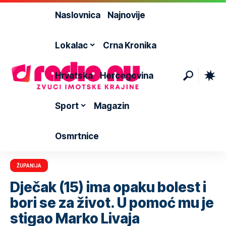
Naslovnica
Najnovije
Lokalac
Crna Kronika
Hrvatska
Hercegovina
Sport
Magazin
Osmrtnice
ŽUPANIJA
Dječak (15) ima opaku bolest i
bori se za život. U pomoć mu je
stigao Marko Livaja