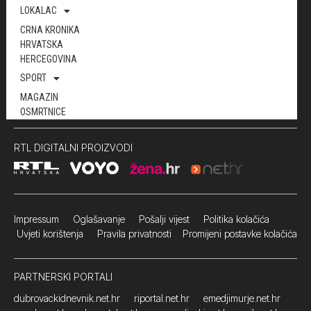
LOKALAC
CRNA KRONIKA
HRVATSKA
HERCEGOVINA
SPORT
MAGAZIN
OSMRTNICE
RTL DIGITALNI PROIZVODI
Impressum
Oglašavanje Pošalji vijest
Politika kolačića
Uvjeti korištenja
Pravila privatnosti
Promijeni postavke kolačića
PARTNERSKI PORTALI
dubrovackidnevnik.net.hr
riportal.net.hr
emedjimurje.net.hr