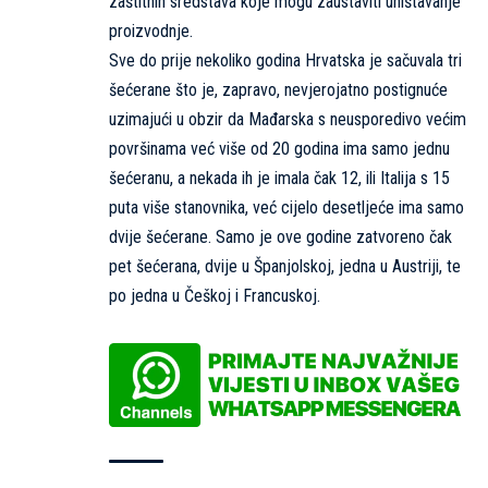
zaštitnih sredstava koje mogu zaustaviti uništavanje
proizvodnje.
Sve do prije nekoliko godina Hrvatska je sačuvala tri
šećerane što je, zapravo, nevjerojatno postignuće
uzimajući u obzir da Mađarska s neusporedivo većim
površinama već više od 20 godina ima samo jednu
šećeranu, a nekada ih je imala čak 12, ili Italija s 15
puta više stanovnika, već cijelo desetljeće ima samo
dvije šećerane. Samo je ove godine zatvoreno čak
pet šećerana, dvije u Španjolskoj, jedna u Austriji, te
po jedna u Češkoj i Francuskoj.