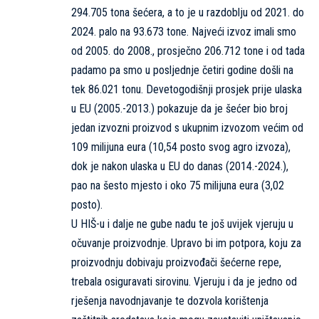
294.705 tona šećera, a to je u razdoblju od 2021. do
2024. palo na 93.673 tone. Najveći izvoz imali smo
od 2005. do 2008., prosječno 206.712 tone i od tada
padamo pa smo u posljednje četiri godine došli na
tek 86.021 tonu. Devetogodišnji prosjek prije ulaska
u EU (2005.-2013.) pokazuje da je šećer bio broj
jedan izvozni proizvod s ukupnim izvozom većim od
109 milijuna eura (10,54 posto svog agro izvoza),
dok je nakon ulaska u EU do danas (2014.-2024.),
pao na šesto mjesto i oko 75 milijuna eura (3,02
posto).
U HIŠ-u i dalje ne gube nadu te još uvijek vjeruju u
očuvanje proizvodnje. Upravo bi im potpora, koju za
proizvodnju dobivaju proizvođači šećerne repe,
trebala osiguravati sirovinu. Vjeruju i da je jedno od
rješenja navodnjavanje te dozvola korištenja