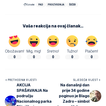
Oznake:
PAD
PROIZVODNJA
ŠEĆER
Vaša reakcija na ovaj članak…
Obožavam!
Mig, mig!
Sretno!
Tužno!
Plačem!
0
0
0
0
0
PRETHODNA VIJESTI
SLJEDEĆA VIJEST
AKCIJA
Na današnji dan
SPAŠAVANJA Na
prije 34 godine
području
poginuo je Blago
Nacionalnog parka
Zadro – simbol