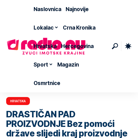
Naslovnica
Najnovije
Lokalac
Crna Kronika
Hrvatska
Hercegovina
Sport
Magazin
Osmrtnice
HRVATSKA
DRASTIČAN PAD
PROIZVODNJE Bez pomoći
države slijedi kraj proizvodnje