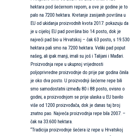
hektara pod šećernom repom, a ove je godine je to
palo na 7200 hektara. Kretanje zasijanih površina u
EU od ukidanja proizvodnih kvota 2017. pokazuju da
je u cijeloj EU pad površina bio 14 posto, dok je
najveći pad bio u Hrvatskoj – čak 63 posto, s 19.530
hektara pali smo na 7200 hektara. Veliki pad poput
našeg, ali ipak manji, imali su još i Talijani i Mađari.
Proizvodnja repe u ukupnoj vrijednosti
poljoprivredne proizvodnje do prije par godina činila
je oko dva posto. U proizvodnji šećerne repe bili
smo samodostatni između 80 i 88 posto, ovisno o
godini, a proizvodnjom se prije ulaska u EU bavilo
više od 1200 proizvođača, dok je danas taj broj
znatno pao. Najveća proizvodnja repe bila 2007. –
čak na 33.600 hektara.
“Tradicija proizvodnje šećera iz repe u Hrvatskoj