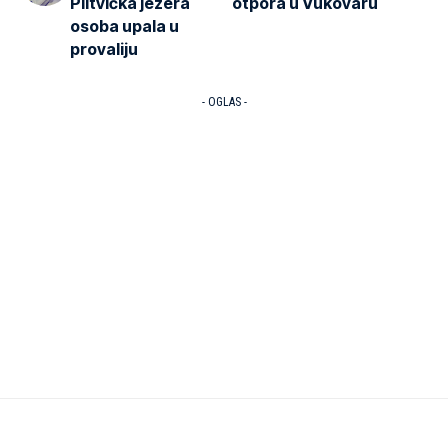
Plitvička jezera
otpora u Vukovaru
osoba upala u
provaliju
- OGLAS -