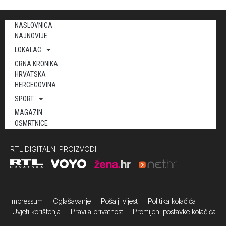
NASLOVNICA
NAJNOVIJE
LOKALAC
CRNA KRONIKA
HRVATSKA
HERCEGOVINA
SPORT
MAGAZIN
OSMRTNICE
RTL DIGITALNI PROIZVODI
Impressum
Oglašavanje Pošalji vijest
Politika kolačića
Uvjeti korištenja
Pravila privatnosti
Promijeni postavke kolačića