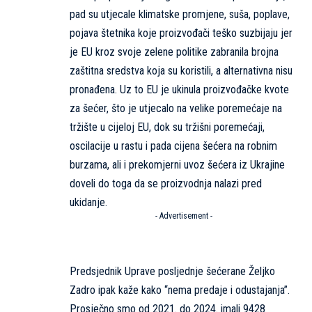
pad su utjecale klimatske promjene, suša, poplave,
pojava štetnika koje proizvođači teško suzbijaju jer
je EU kroz svoje zelene politike zabranila brojna
zaštitna sredstva koja su koristili, a alternativna nisu
pronađena. Uz to EU je ukinula proizvođačke kvote
za šećer, što je utjecalo na velike poremećaje na
tržište u cijeloj EU, dok su tržišni poremećaji,
oscilacije u rastu i pada cijena šećera na robnim
burzama, ali i prekomjerni uvoz šećera iz Ukrajine
doveli do toga da se proizvodnja nalazi pred
ukidanje.
- Advertisement -
Predsjednik Uprave posljednje šećerane Željko
Zadro ipak kaže kako “nema predaje i odustajanja”.
Prosječno smo od 2021. do 2024. imali 9428