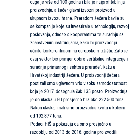
duga je više od 100 godina i bila je najprofitabilnija
proizvodnja, a šećer glavni izvozni proizvod u
ukupnom izvozu hrane. Preradom šećera bavile su
se kompanije koje su investirale u tehnologiju, razvoj
poslovanja, odnose s kooperantima te suradnju sa
znanstvenim institucijama, kako bi proizvodnju
učinile konkurentnijom na europskom tržištu. Zato je
ovaj sektor bio primjer dobre vertikalne integracije i
suradnje primarnog i sektora prerade”, kažu u
Hrvatskoj industriji šećera. U proizvodnji šećera
postizali smo uglavnom vrlo visoku samodostatnost
koja je 2017. dosegnula čak 135 posto. Proizvodnja
je do ulaska u EU prosječno bila oko 222.500 tona.
Nakon ulaska, imali smo proizvodnu kvotu u količini
od 192.877 tona.
Podaci HIŠ-a pokazuju da smo prosječno u
razdoblju od 2013 do 2016. godine proizvodili