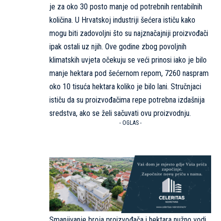
je za oko 30 posto manje od potrebnih rentabilnih
količina. U Hrvatskoj industriji šećera ističu kako
mogu biti zadovoljni što su najznačajniji proizvođači
ipak ostali uz njih. Ove godine zbog povoljnih
klimatskih uvjeta očekuju se veći prinosi iako je bilo
manje hektara pod šećernom repom, 7260 naspram
oko 10 tisuća hektara koliko je bilo lani. Stručnjaci
ističu da su proizvođačima repe potrebna izdašnija
sredstva, ako se želi sačuvati ovu proizvodnju.
- OGLAS -
Smanjivanje broja proizvođača i hektara nužno vodi