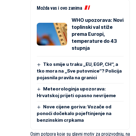
Možda vas i ovo zanima
WHO upozorava: Novi
toplinski val stiže
prema Europi,
temperature do 43
stupnja
Tko smije u traku „EU, EGP, CH“, a
tko mora na „Sve putovnice“? Policija
pojasnila pravila na granici
Meteorologinja upozorava:
Hrvatskoj prijeti opasno nevrijeme
Nove cijene goriva: Vozače od
ponoći dočekalo pojeftinjenje na
benzinskim crpkama
Osim potpora koje su glavni motiv za proizvodnju, na