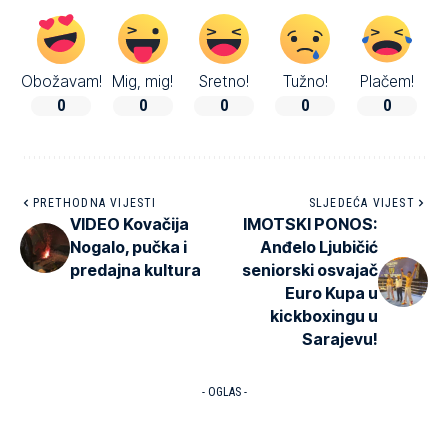
Obožavam!
Mig, mig!
Sretno!
Tužno!
Plačem!
0
0
0
0
0
PRETHODNA VIJESTI
SLJEDEĆA VIJEST
VIDEO Kovačija
IMOTSKI PONOS:
Nogalo, pučka i
Anđelo Ljubičić
predajna kultura
seniorski osvajač
Euro Kupa u
kickboxingu u
Sarajevu!
- OGLAS -