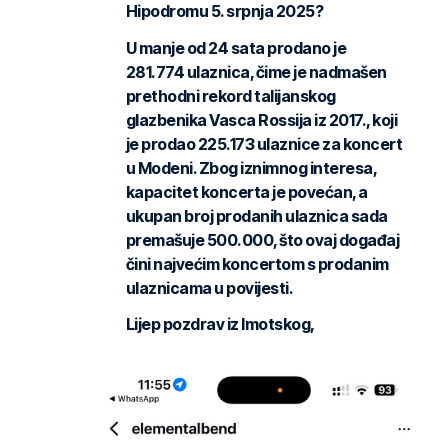
Hipodromu 5. srpnja 2025?
U manje od 24 sata prodano je
281.774 ulaznica, čime je nadmašen
prethodni rekord talijanskog
glazbenika Vasca Rossija iz 2017., koji
je prodao 225.173 ulaznice za koncert
u Modeni. Zbog iznimnog interesa,
kapacitet koncerta je povećan, a
ukupan broj prodanih ulaznica sada
premašuje 500.000, što ovaj događaj
čini najvećim koncertom s prodanim
ulaznicama u povijesti.
Lijep pozdrav iz Imotskog,