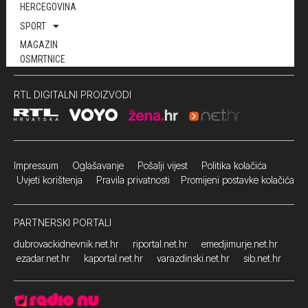
HERCEGOVINA
SPORT
MAGAZIN
OSMRTNICE
RTL DIGITALNI PROIZVODI
Impressum
Oglašavanje Pošalji vijest
Politika kolačića
Uvjeti korištenja
Pravila privatnosti
Promijeni postavke kolačića
PARTNERSKI PORTALI
dubrovackidnevnik.net.hr
riportal.net.hr
emedjimurje.net.hr
ezadar.net.hr
kaportal.net.hr
varazdinski.net.hr
sib.net.hr