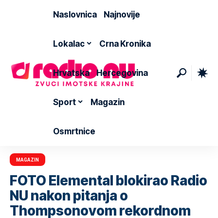
Naslovnica
Najnovije
Lokalac
Crna Kronika
Hrvatska
Hercegovina
Sport
Magazin
Osmrtnice
MAGAZIN
FOTO Elemental blokirao Radio
NU nakon pitanja o
Thompsonovom rekordnom