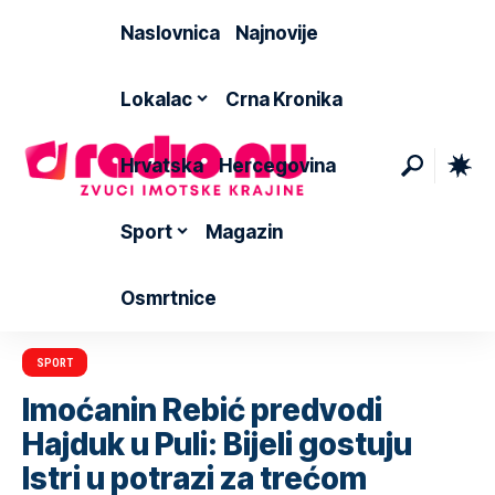
Naslovnica
Najnovije
Lokalac
Crna Kronika
Hrvatska
Hercegovina
Sport
Magazin
Osmrtnice
SPORT
Imoćanin Rebić predvodi
Hajduk u Puli: Bijeli gostuju
Istri u potrazi za trećom