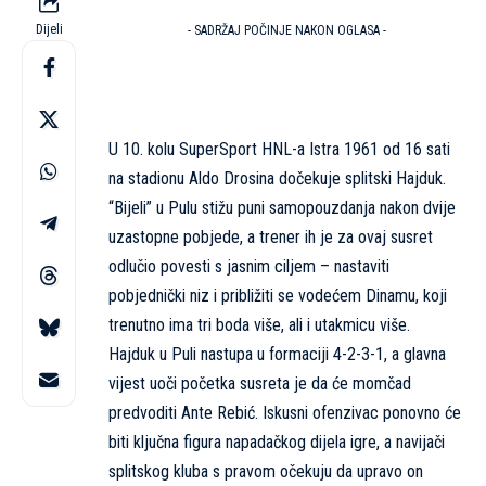
Dijeli
- SADRŽAJ POČINJE NAKON OGLASA -
U 10. kolu SuperSport HNL-a Istra 1961 od 16 sati
na stadionu Aldo Drosina dočekuje splitski Hajduk.
“Bijeli” u Pulu stižu puni samopouzdanja nakon dvije
uzastopne pobjede, a trener ih je za ovaj susret
odlučio povesti s jasnim ciljem – nastaviti
pobjednički niz i približiti se vodećem Dinamu, koji
trenutno ima tri boda više, ali i utakmicu više.
Hajduk u Puli nastupa u formaciji 4-2-3-1, a glavna
vijest uoči početka susreta je da će momčad
predvoditi Ante Rebić. Iskusni ofenzivac ponovno će
biti ključna figura napadačkog dijela igre, a navijači
splitskog kluba s pravom očekuju da upravo on