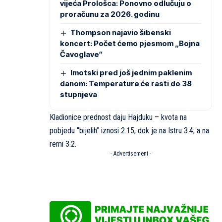
vijeća Prološca: Ponovno odlučuju o
proračunu za 2026. godinu
Thompson najavio šibenski
koncert: Počet ćemo pjesmom „Bojna
Čavoglave“
Imotski pred još jednim paklenim
danom: Temperature će rasti do 38
stupnjeva
Kladionice prednost daju Hajduku – kvota na
pobjedu “bijelih” iznosi 2.15, dok je na Istru 3.4, a na
remi 3.2.
- Advertisement -