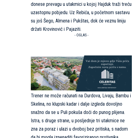
donese prevagu u utakmici u kojoj Hajduk traži treću
uzastopnu pobjedu. Uz Rebića, u početnom sastavu
su još Šego, Almena i Pukštas, dok će veznu liniju
držati Krovinović i Pajaziti.
- OGLAS -
Trener ne može računati na Durdova, Livaju, Bambu i
Skelina, no klupski kadar i dalje izgleda dovoljno
snažno da se u Puli pokuša doći do punog plijena.
Istra, s druge strane, u posljednje tri utakmice ne
zna za poraz i ulazi u dvoboj bez pritiska, s nadom
da bi mogla iznenaditi favoriziranog protivnika.