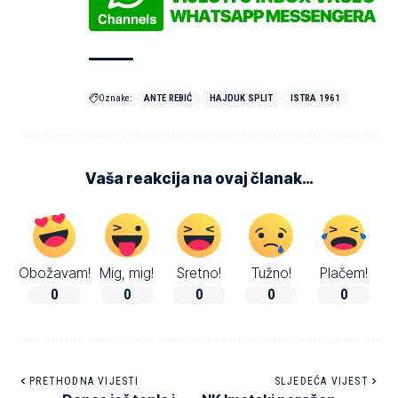
Oznake:
ANTE REBIĆ
HAJDUK SPLIT
ISTRA 1961
Vaša reakcija na ovaj članak…
Obožavam!
Mig, mig!
Sretno!
Tužno!
Plačem!
0
0
0
0
0
PRETHODNA VIJESTI
SLJEDEĆA VIJEST