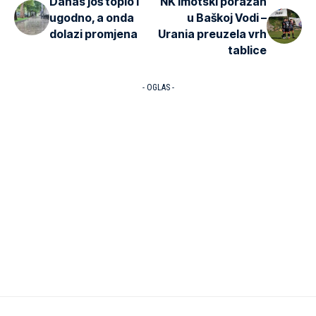
Danas još toplo i
NK Imotski poražan
ugodno, a onda
u Baškoj Vodi –
dolazi promjena
Urania preuzela vrh
tablice
- OGLAS -