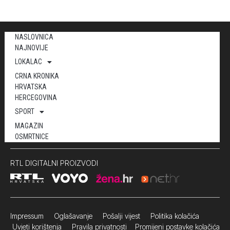
NASLOVNICA
NAJNOVIJE
LOKALAC
CRNA KRONIKA
HRVATSKA
HERCEGOVINA
SPORT
MAGAZIN
OSMRTNICE
RTL DIGITALNI PROIZVODI
Impressum
Oglašavanje Pošalji vijest
Politika kolačića
Uvjeti korištenja
Pravila privatnosti
Promijeni postavke kolačića