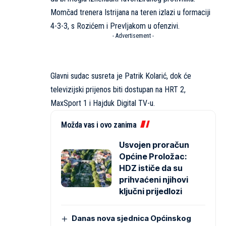
Momčad trenera Istrijana na teren izlazi u formaciji
4-3-3, s Rozićem i Prevljakom u ofenzivi.
- Advertisement -
Glavni sudac susreta je Patrik Kolarić, dok će
televizijski prijenos biti dostupan na HRT 2,
MaxSport 1 i Hajduk Digital TV-u.
Možda vas i ovo zanima
Usvojen proračun
Općine Proložac:
HDZ ističe da su
prihvaćeni njihovi
ključni prijedlozi
Danas nova sjednica Općinskog