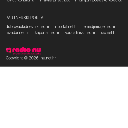
PARTNERSKI PORTALI
dubrovackidnevnik.net.hr
riportal.net.hr
emedjimurje.net.hr
ezadar.net.hr
kaportal.net.hr
varazdinski.net.hr
sib.net.hr
Copyright © 2026. nu.net.hr