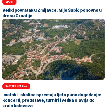
SPORT
Veliki povratak u Zmijavce: Mijo Šabić ponovno u
dresu Croatije
IMOTSKA KRAJINA
Imotski i okolica spremaju ljeto puno događanja:
Koncerti, predstave, turniri i velika slavlja do
kraja kolovoza