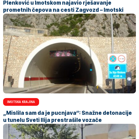
Plenković u Imotskom najavio rješavanje
prometnih čepova na cesti Zagvozd – Imotski
IMOTSKA KRAJINA
„Mislila sam da je pucnjava“: Snažne detonacije
u tunelu Sveti Ilija prestrašile vozače