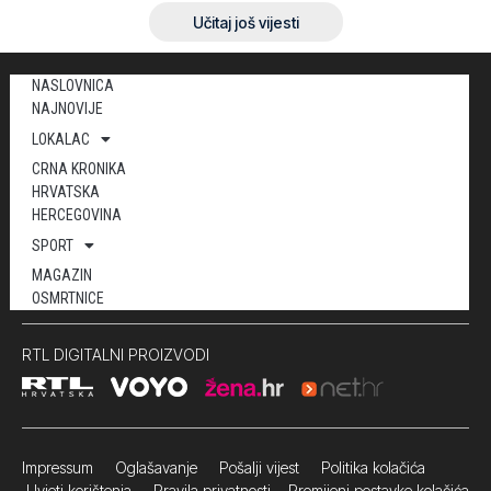
Učitaj još vijesti
NASLOVNICA
NAJNOVIJE
LOKALAC
CRNA KRONIKA
HRVATSKA
HERCEGOVINA
SPORT
MAGAZIN
OSMRTNICE
RTL DIGITALNI PROIZVODI
Impressum
Oglašavanje Pošalji vijest
Politika kolačića
Uvjeti korištenja
Pravila privatnosti
Promijeni postavke kolačića