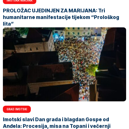
IMOTSKA KRAJINA
PROLOŽAC UJEDINJEN ZA MARIJANA: Tri
humanitarne manifestacije tijekom “Prološkog
lita”
GRAD IMOTSKI
Imotski slavi Dan grada i blagdan Gospe od
Anđela: Procesija, misa na Topani i večernji