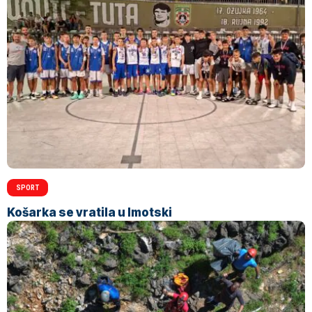
SPORT
Košarka se vratila u Imotski