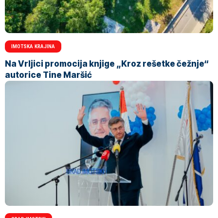
IMOTSKA KRAJINA
Na Vrljici promocija knjige „Kroz rešetke čežnje“
autorice Tine Maršić