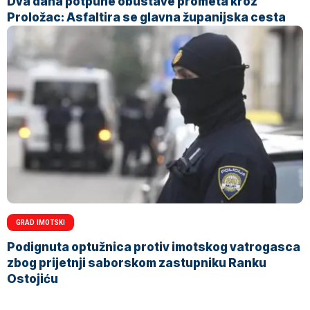
Dva dana potpune obustave prometa kroz
Proložac: Asfaltira se glavna županijska cesta
GRAD IMOTSKI
Podignuta optužnica protiv imotskog vatrogasca
zbog prijetnji saborskom zastupniku Ranku
Ostojiću