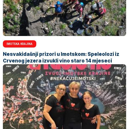
IMOTSKA KRAJINA
Nesvakidašnji prizori u Imotskom: Speleolozi iz
Crvenog jezera izvukli vino staro 14 mjeseci