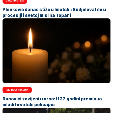
GRAD IMOTSKI
Plenković danas stiže u Imotski: Sudjelovat će u
procesiji i svetoj misi na Topani
IMOTSKA KRAJINA
Runovići zavijeni u crno: U 27. godini preminuo
mladi hrvatski policajac