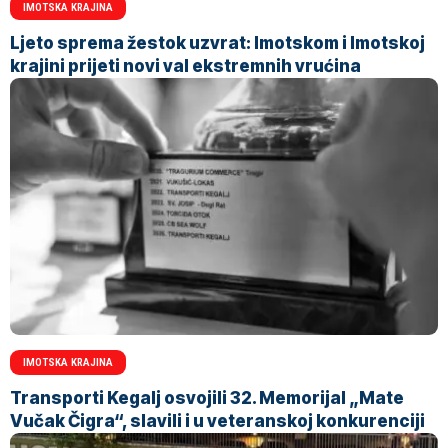
IMOTSKA KRAJINA
Ljeto sprema žestok uzvrat: Imotskom i Imotskoj
krajini prijeti novi val ekstremnih vrućina
IMOTSKA KRAJINA
Transporti Kegalj osvojili 32. Memorijal „Mate
Vučak Čigra“, slavili i u veteranskoj konkurenciji