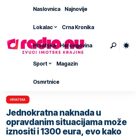
Naslovnica
Najnovije
Lokalac
Crna Kronika
Hrvatska
Hercegovina
Sport
Magazin
Osmrtnice
HRVATSKA
Jednokratna naknada u
opravdanim situacijama može
iznositi i 1300 eura, evo kako