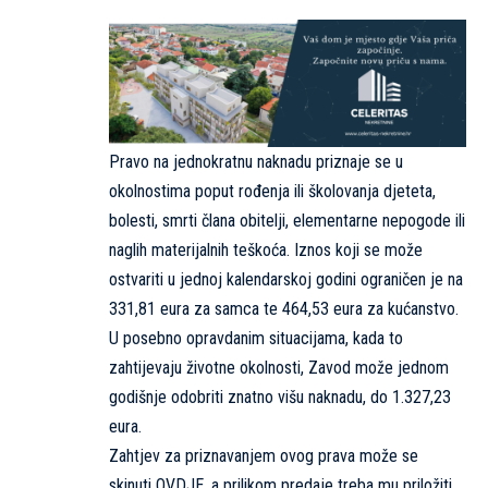
Pravo na jednokratnu naknadu priznaje se u
okolnostima poput rođenja ili školovanja djeteta,
bolesti, smrti člana obitelji, elementarne nepogode ili
naglih materijalnih teškoća. Iznos koji se može
ostvariti u jednoj kalendarskoj godini ograničen je na
331,81 eura za samca te 464,53 eura za kućanstvo.
U posebno opravdanim situacijama, kada to
zahtijevaju životne okolnosti, Zavod može jednom
godišnje odobriti znatno višu naknadu, do 1.327,23
eura.
Zahtjev za priznavanjem ovog prava može se
skinuti
OVDJE
, a prilikom predaje treba mu priložiti