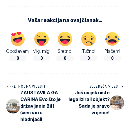
Vaša reakcija na ovaj članak…
Obožavam!
Mig, mig!
Sretno!
Tužno!
Plačem!
0
0
0
0
0
PRETHODNA VIJESTI
SLJEDEĆA VIJEST
ZAUSTAVILA GA
Još uvijek niste
CARINA Evo što je
legalizirali objekt?
državljanin BiH
Sada je pravo
švercao u
vrijeme!
hladnjači!