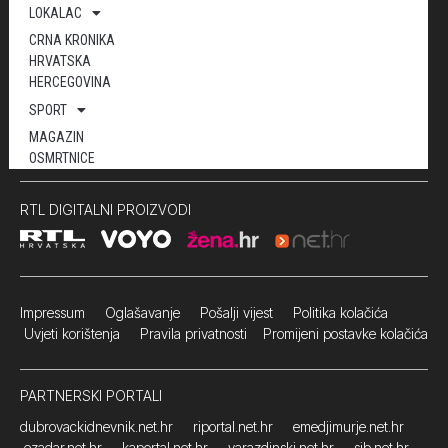
LOKALAC
CRNA KRONIKA
HRVATSKA
HERCEGOVINA
SPORT
MAGAZIN
OSMRTNICE
RTL DIGITALNI PROIZVODI
Impressum
Oglašavanje Pošalji vijest
Politika kolačića
Uvjeti korištenja
Pravila privatnosti
Promijeni postavke kolačića
PARTNERSKI PORTALI
dubrovackidnevnik.net.hr
riportal.net.hr
emedjimurje.net.hr
ezadar.net.hr
kaportal.net.hr
varazdinski.net.hr
sib.net.hr