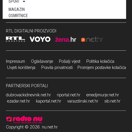
SPORT
MAGAZIN
OSMRTNICE
RTL DIGITALNI PROIZVODI
Impressum
Oglašavanje Pošalji vijest
Politika kolačića
Uvjeti korištenja
Pravila privatnosti
Promijeni postavke kolačića
PARTNERSKI PORTALI
dubrovackidnevnik.net.hr
riportal.net.hr
emedjimurje.net.hr
ezadar.net.hr
kaportal.net.hr
varazdinski.net.hr
sib.net.hr
Copyright © 2026. nu.net.hr