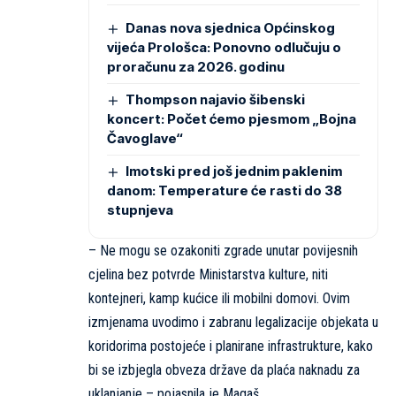
Danas nova sjednica Općinskog
vijeća Prološca: Ponovno odlučuju o
proračunu za 2026. godinu
Thompson najavio šibenski
koncert: Počet ćemo pjesmom „Bojna
Čavoglave“
Imotski pred još jednim paklenim
danom: Temperature će rasti do 38
stupnjeva
– Ne mogu se ozakoniti zgrade unutar povijesnih
cjelina bez potvrde Ministarstva kulture, niti
kontejneri, kamp kućice ili mobilni domovi. Ovim
izmjenama uvodimo i zabranu legalizacije objekata u
koridorima postojeće i planirane infrastrukture, kako
bi se izbjegla obveza države da plaća naknadu za
uklanjanje – pojasnila je Magaš.