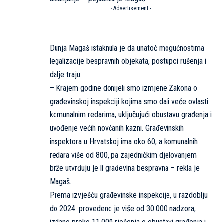
- Advertisement -
Dunja Magaš istaknula je da unatoč mogućnostima
legalizacije bespravnih objekata, postupci rušenja i
dalje traju.
– Krajem godine donijeli smo izmjene Zakona o
građevinskoj inspekciji kojima smo dali veće ovlasti
komunalnim redarima, uključujući obustavu građenja i
uvođenje većih novčanih kazni. Građevinskih
inspektora u Hrvatskoj ima oko 60, a komunalnih
redara više od 800, pa zajedničkim djelovanjem
brže utvrđuju je li građevina bespravna – rekla je
Magaš.
Prema izvješću građevinske inspekcije, u razdoblju
do 2024. provedeno je više od 30.000 nadzora,
izdano preko 11.000 rješenja o obustavi građenja i