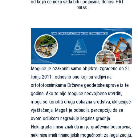
od kojih će neka sada biti i pojačana, donosi
HRT.
- OGLAS -
Moguće je ozakoniti samo objekte izgrađene do 21.
lipnja 2011., odnosno one koji su vidljivi na
ortofotosnimkama Državne geodetske uprave iz te
godine. Ako to nije moguće nedvojbeno utvrditi,
mogu se koristiti druga dokazna sredstva, uključujući
vještačenja. Magaš je odbacila percepciju da se
ovom odlukom nagrađuje ilegalna gradnja.
Neki građani nisu znali da im je građevina bespravna,
neki nisu imali financijskih mogućnosti za legalizaciju,