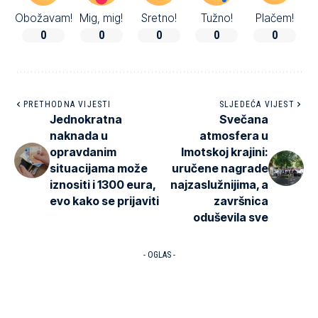
Obožavam!
Mig, mig!
Sretno!
Tužno!
Plačem!
0
0
0
0
0
PRETHODNA VIJESTI
SLJEDEĆA VIJEST
Jednokratna
Svečana
naknada u
atmosfera u
opravdanim
Imotskoj krajini:
situacijama može
uručene nagrade
iznositi i 1300 eura,
najzaslužnijima, a
evo kako se prijaviti
završnica
oduševila sve
- OGLAS -