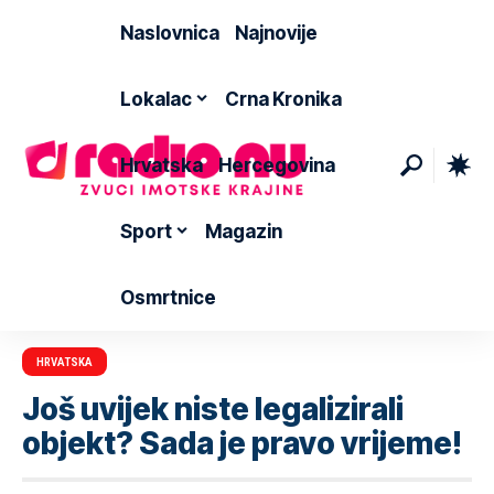
Naslovnica
Najnovije
Lokalac
Crna Kronika
Hrvatska
Hercegovina
Sport
Magazin
Osmrtnice
HRVATSKA
Još uvijek niste legalizirali
objekt? Sada je pravo vrijeme!