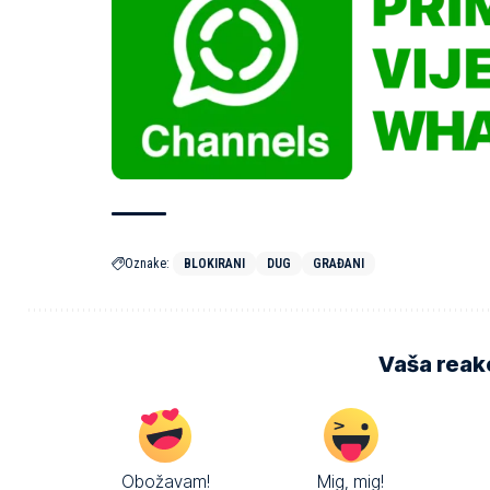
Oznake:
BLOKIRANI
DUG
GRAĐANI
Vaša reakc
Obožavam!
Mig, mig!