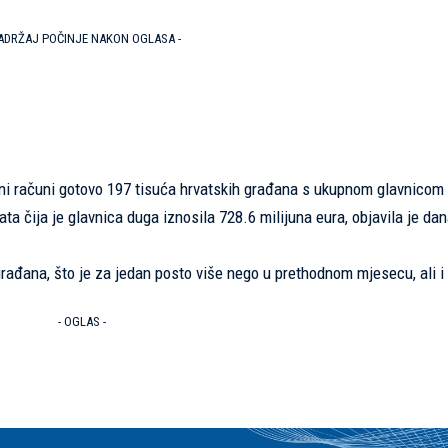
SADRŽAJ POČINJE NAKON OGLASA -
irani računi gotovo 197 tisuća hrvatskih građana s ukupnom glavnicom
ata čija je glavnica duga iznosila 728.6 milijuna eura, objavila je da
 građana, što je za jedan posto više nego u prethodnom mjesecu, ali i
- OGLAS -