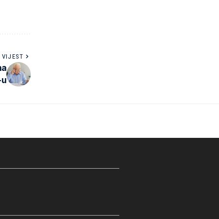
 VIJEST
na
-u