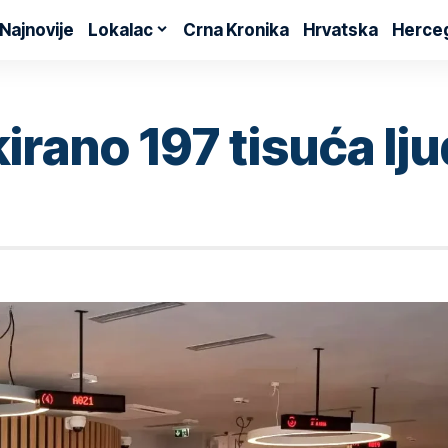
Najnovije
Lokalac
Crna Kronika
Hrvatska
Herce
irano 197 tisuća lj