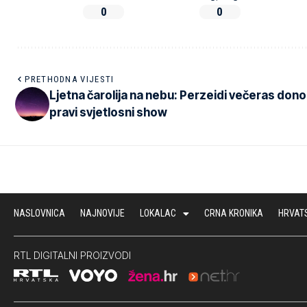
0
0
PRETHODNA VIJESTI
Ljetna čarolija na nebu: Perzeidi večeras don
pravi svjetlosni show
NASLOVNICA
NAJNOVIJE
LOKALAC
CRNA KRONIKA
HRVAT
RTL DIGITALNI PROIZVODI