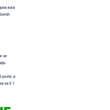
ijuna eura
lovnih
je se
jaju
6 posto, a
va za 0.1