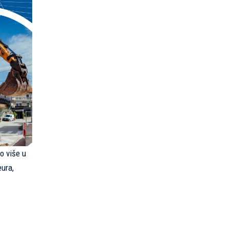
to više u
eura,