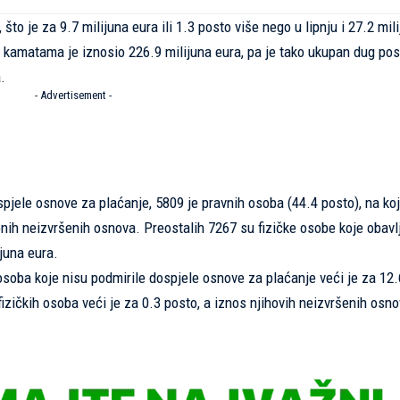
što je za 9.7 milijuna eura ili 1.3 posto više nego u lipnju i 27.2 mil
o kamatama je iznosio 226.9 milijuna eura, pa je tako ukupan dug pos
.
- Advertisement -
spjele osnove za plaćanje, 5809 je pravnih osoba (44.4 posto), na ko
pnih neizvršenih osnova. Preostalih 7267 su fizičke osobe koje obavl
ijuna eura.
 osoba koje nisu podmirile dospjele osnove za plaćanje veći je za 12.
izičkih osoba veći je za 0.3 posto, a iznos njihovih neizvršenih osno