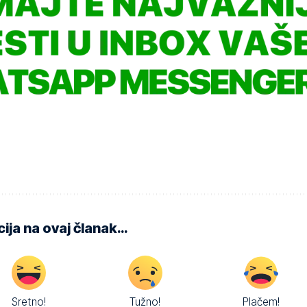
ija na ovaj članak…
Sretno!
Tužno!
Plačem!