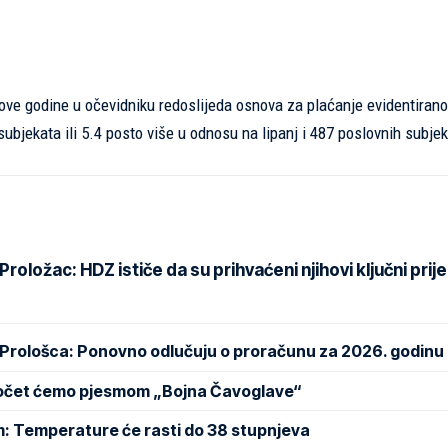
ove godine u očevidniku redoslijeda osnova za plaćanje evidentirano
ubjekata ili 5.4 posto više u odnosu na lipanj i 487 poslovnih subjeka
oložac: HDZ ističe da su prihvaćeni njihovi ključni prije
 Prološca: Ponovno odlučuju o proračunu za 2026. godinu
Počet ćemo pjesmom „Bojna Čavoglave“
m: Temperature će rasti do 38 stupnjeva