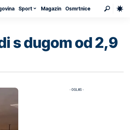
govina
Sport
Magazin
Osmrtnice
udi s dugom od 2,9
- OGLAS -