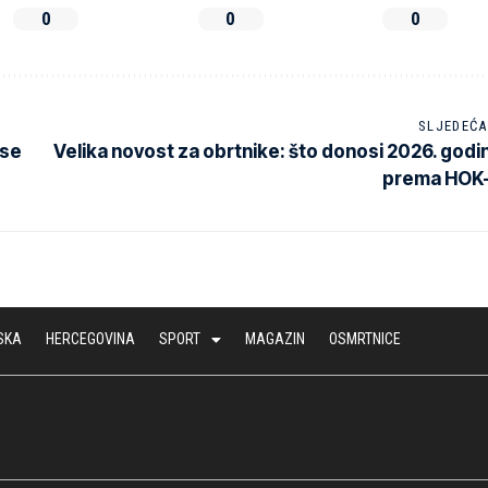
0
0
0
SLJEDEĆA
ose
Velika novost za obrtnike: što donosi 2026. godi
prema HOK
SKA
HERCEGOVINA
SPORT
MAGAZIN
OSMRTNICE