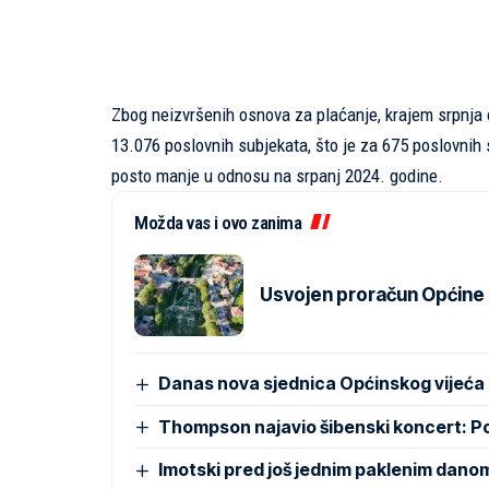
Zbog neizvršenih osnova za plaćanje, krajem srpnja 
13.076 poslovnih subjekata, što je za 675 poslovnih s
posto manje u odnosu na srpanj 2024. godine.
Možda vas i ovo zanima
Usvojen proračun Općine Pr
Danas nova sjednica Općinskog vijeća
Thompson najavio šibenski koncert: 
Imotski pred još jednim paklenim dano