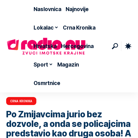
Naslovnica
Najnovije
Lokalac
Crna Kronika
Hrvatska
Hercegovina
Sport
Magazin
Osmrtnice
CRNA KRONIKA
Po Zmijavcima jurio bez
dozvole, a onda se policajcima
predstavio kao druga osoba! A