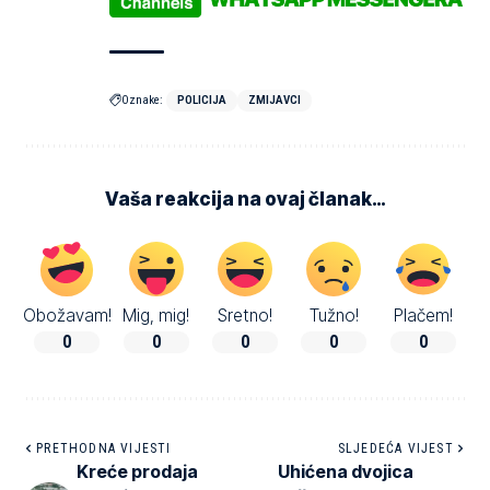
Oznake:
POLICIJA
ZMIJAVCI
Vaša reakcija na ovaj članak…
Obožavam!
Mig, mig!
Sretno!
Tužno!
Plačem!
0
0
0
0
0
PRETHODNA VIJESTI
SLJEDEĆA VIJEST
Kreće prodaja
Uhićena dvojica