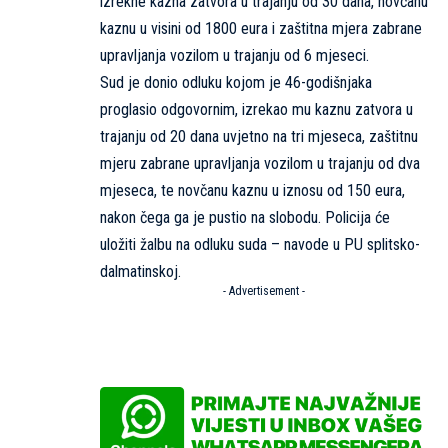
izrekne kazna zatvora u trajanju od 30 dana, novčanu
kaznu u visini od 1800 eura i zaštitna mjera zabrane
upravljanja vozilom u trajanju od 6 mjeseci.
Sud je donio odluku kojom je 46-godišnjaka
proglasio odgovornim, izrekao mu kaznu zatvora u
trajanju od 20 dana uvjetno na tri mjeseca, zaštitnu
mjeru zabrane upravljanja vozilom u trajanju od dva
mjeseca, te novčanu kaznu u iznosu od 150 eura,
nakon čega ga je pustio na slobodu. Policija će
uložiti žalbu na odluku suda – navode u PU splitsko-
dalmatinskoj.
- Advertisement -