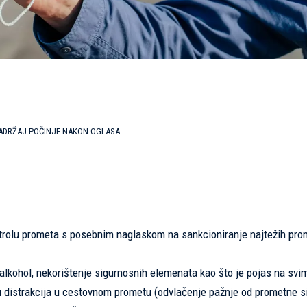
SADRŽAJ POČINJE NAKON OGLASA -
ontrolu prometa s posebnim naglaskom na sankcioniranje najtežih pro
 alkohol, nekorištenje sigurnosnih elemenata kao što je pojas na svi
u distrakcija u cestovnom prometu (odvlačenje pažnje od prometne si