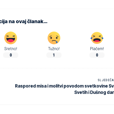
ija na ovaj članak…
Sretno!
Tužno!
Plačem!
0
1
0
SLJEDEĆA
Raspored misa i molitvi povodom svetkovine Sv
Svetih i Dušnog da