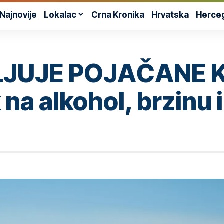
Najnovije
Lokalac
Crna Kronika
Hrvatska
Herce
LJUJE POJAČANE 
na alkohol, brzinu 