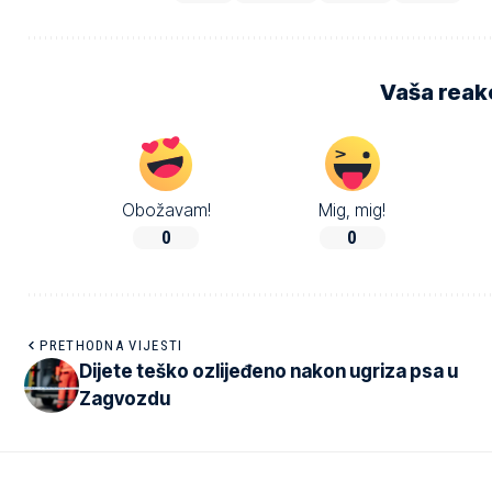
Vaša reakc
Obožavam!
Mig, mig!
0
0
PRETHODNA VIJESTI
Dijete teško ozlijeđeno nakon ugriza psa u
Zagvozdu