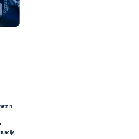
metnih
m
tuacije,