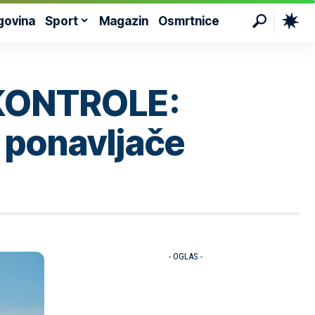
govina
Sport
Magazin
Osmrtnice
KONTROLE:
i ponavljače
- OGLAS -