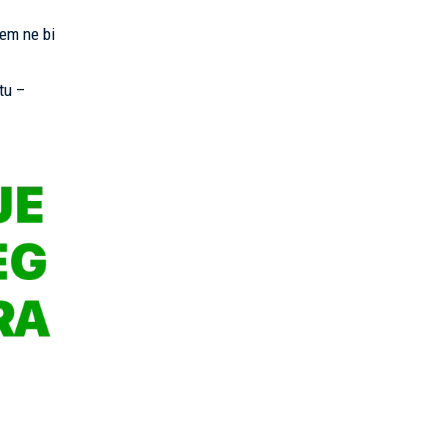
em ne bi
tu –