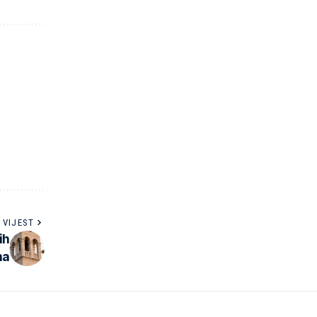
 VIJEST
ih
na