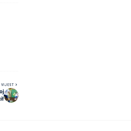
 VIJEST
oj
i!