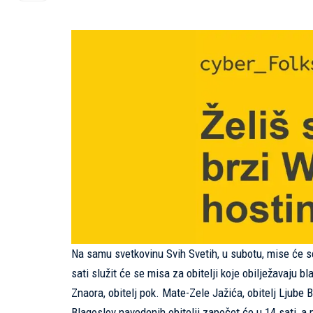
Na samu svetkovinu Svih Svetih, u subotu, mise će se s
sati služit će se misa za obitelji koje obilježavaju bl
Znaora, obitelj pok. Mate-Zele Jažića, obitelj Ljube B
Blagoslov navedenih obitelji započet će u 14 sati, a 