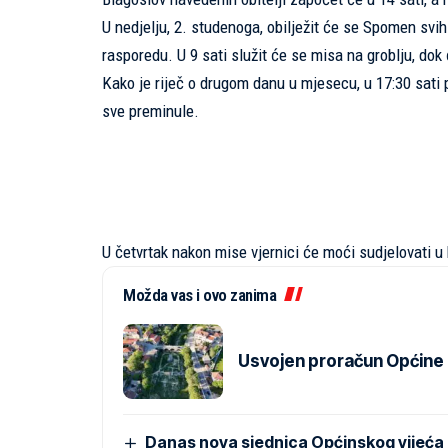
U nedjelju, 2. studenoga, obilježit će se Spomen sv
rasporedu. U 9 sati služit će se misa na groblju, dok 
Kako je riječ o drugom danu u mjesecu, u 17:30 sat
sve preminule.
U četvrtak nakon mise vjernici će moći sudjelovati u
Možda vas i ovo zanima
Usvojen proračun Općine Pr
Danas nova sjednica Općinskog vijeća