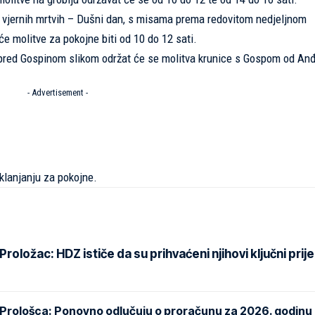
ih vjernih mrtvih – Dušni dan, s misama prema redovitom nedjeljnom
će molitve za pokojne biti od 10 do 12 sati.
i pred Gospinom slikom održat će se molitva krunice s Gospom od An
- Advertisement -
 klanjanju za pokojne.
oložac: HDZ ističe da su prihvaćeni njihovi ključni prije
 Prološca: Ponovno odlučuju o proračunu za 2026. godinu