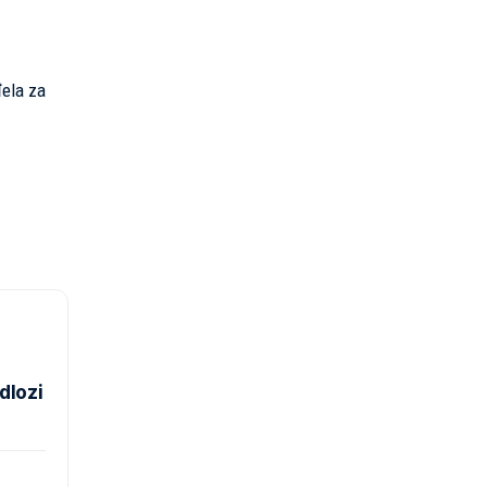
đela za
dlozi