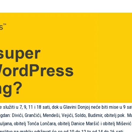
lužiti u 7, 9, 11 i 18 sati, dok u Glavini Donjoj neće biti mise u 9 sat
agdan: Divići, Grančići, Mendeši, Vejići, Soldo, Budimir, obitelj pok. M
uljana, obitelj Tonća Lončara, obitelj Danice Maršić i obitelj Mišević
molitve na groblju održavat će se od 10 do 12 te od 14 do 16 sati.