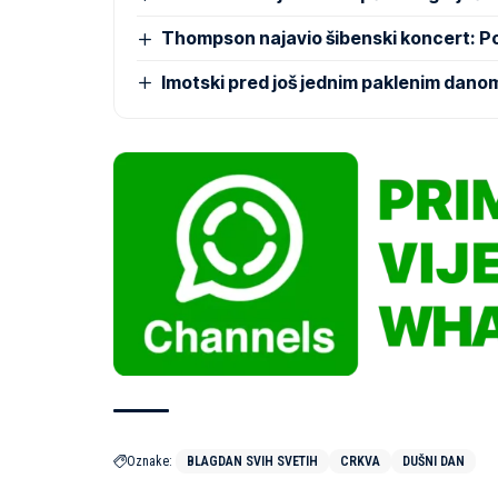
Thompson najavio šibenski koncert: 
Imotski pred još jednim paklenim dano
Oznake:
BLAGDAN SVIH SVETIH
CRKVA
DUŠNI DAN