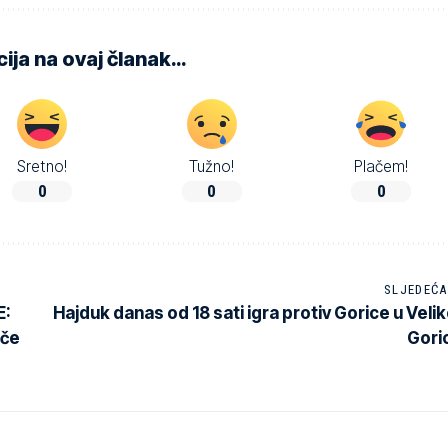
ija na ovaj članak…
Sretno!
Tužno!
Plačem!
0
0
0
SLJEDEĆA
E:
Hajduk danas od 18 sati igra protiv Gorice u Velik
ače
Goric