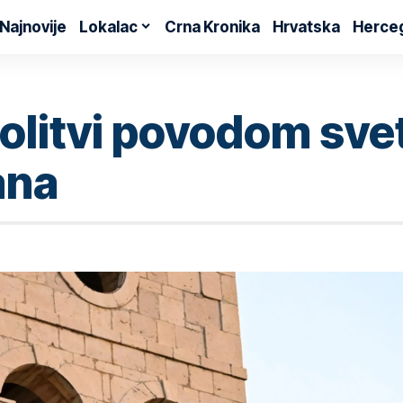
Najnovije
Lokalac
Crna Kronika
Hrvatska
Herce
olitvi povodom sve
ana