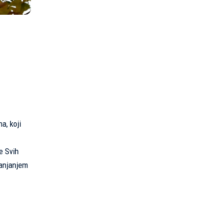
a, koji
e Svih
lanjanjem