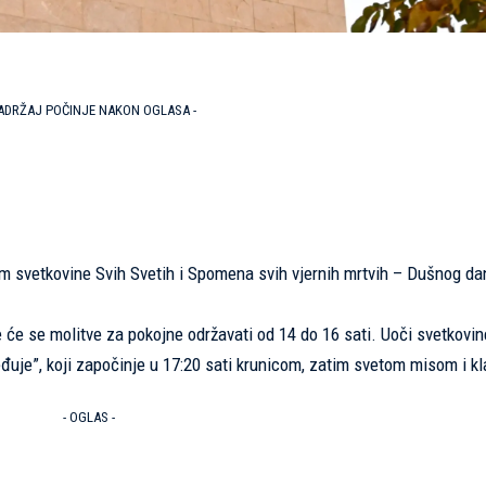
SADRŽAJ POČINJE NAKON OGLASA -
m svetkovine Svih Svetih i Spomena svih vjernih mrtvih – Dušnog dan
je će se molitve za pokojne održavati od 14 do 16 sati. Uoči svetkovin
jeđuje”, koji započinje u 17:20 sati krunicom, zatim svetom misom i k
- OGLAS -