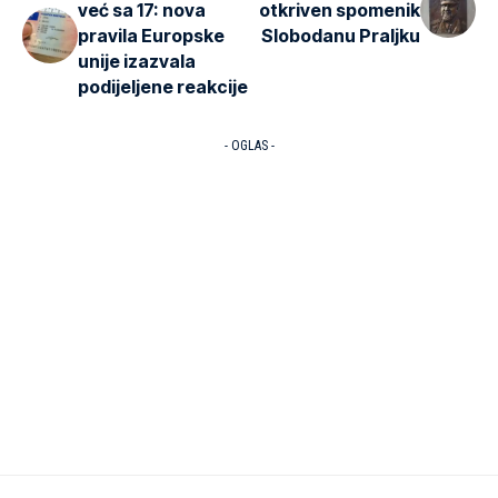
već sa 17: nova
otkriven spomenik
pravila Europske
Slobodanu Praljku
unije izazvala
podijeljene reakcije
- OGLAS -