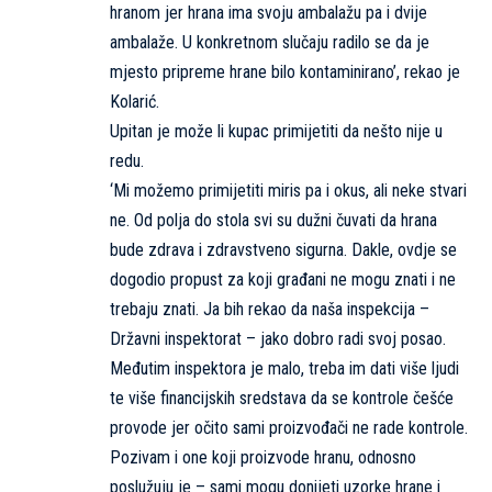
hranom jer hrana ima svoju ambalažu pa i dvije
ambalaže. U konkretnom slučaju radilo se da je
mjesto pripreme hrane bilo kontaminirano’, rekao je
Kolarić.
Upitan je može li kupac primijetiti da nešto nije u
redu.
‘Mi možemo primijetiti miris pa i okus, ali neke stvari
ne. Od polja do stola svi su dužni čuvati da hrana
bude zdrava i zdravstveno sigurna. Dakle, ovdje se
dogodio propust za koji građani ne mogu znati i ne
trebaju znati. Ja bih rekao da naša inspekcija –
Državni inspektorat – jako dobro radi svoj posao.
Međutim inspektora je malo, treba im dati više ljudi
te više financijskih sredstava da se kontrole češće
provode jer očito sami proizvođači ne rade kontrole.
Pozivam i one koji proizvode hranu, odnosno
poslužuju je – sami mogu donijeti uzorke hrane i