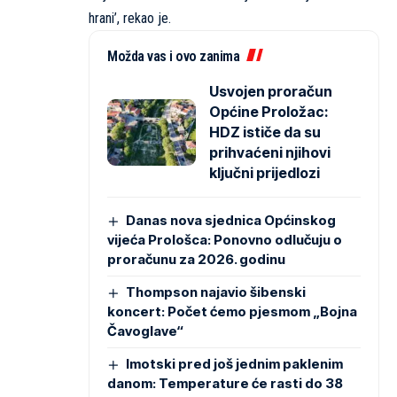
hrani’, rekao je.
Možda vas i ovo zanima
Usvojen proračun
Općine Proložac:
HDZ ističe da su
prihvaćeni njihovi
ključni prijedlozi
Danas nova sjednica Općinskog
vijeća Prološca: Ponovno odlučuju o
proračunu za 2026. godinu
Thompson najavio šibenski
koncert: Počet ćemo pjesmom „Bojna
Čavoglave“
Imotski pred još jednim paklenim
danom: Temperature će rasti do 38