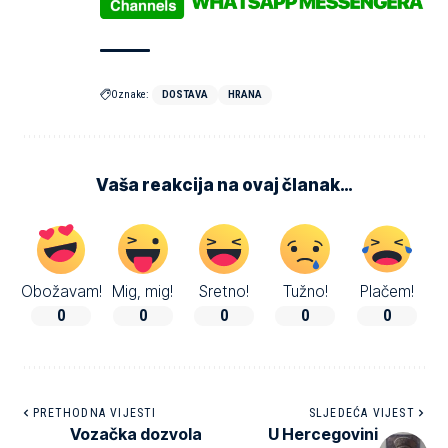
Oznake:
DOSTAVA
HRANA
Vaša reakcija na ovaj članak…
Obožavam!
Mig, mig!
Sretno!
Tužno!
Plačem!
0
0
0
0
0
PRETHODNA VIJESTI
SLJEDEĆA VIJEST
Vozačka dozvola
U Hercegovini