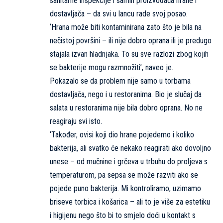
sanitarne inspekcije i samih proizvođača hrane i
dostavljača – da svi u lancu rade svoj posao.
‘Hrana može biti kontaminirana zato što je bila na
nečistoj površini – ili nije dobro oprana ili je predugo
stajala izvan hladnjaka. To su sve razlozi zbog kojih
se bakterije mogu razmnožiti’, naveo je.
Pokazalo se da problem nije samo u torbama
dostavljača, nego i u restoranima. Bio je slučaj da
salata u restoranima nije bila dobro oprana. No ne
reagiraju svi isto.
‘Također, ovisi koji dio hrane pojedemo i koliko
bakterija, ali svatko će nekako reagirati ako dovoljno
unese – od mučnine i grčeva u trbuhu do proljeva s
temperaturom, pa sepsa se može razviti ako se
pojede puno bakterija. Mi kontroliramo, uzimamo
briseve torbica i košarica – ali to je više za estetiku
i higijenu nego što bi to smjelo doći u kontakt s