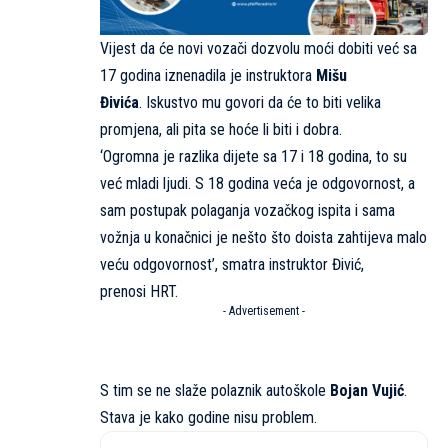
Vijest da će novi vozači dozvolu moći dobiti već sa
17 godina iznenadila je instruktora
Mišu
Đivića
. Iskustvo mu govori da će to biti velika
promjena, ali pita se hoće li biti i dobra.
‘Ogromna je razlika dijete sa 17 i 18 godina, to su
već mladi ljudi. S 18 godina veća je odgovornost, a
sam postupak polaganja vozačkog ispita i sama
vožnja u konačnici je nešto što doista zahtijeva malo
veću odgovornost’, smatra instruktor Đivić,
prenosi
HRT
.
- Advertisement -
S tim se ne slaže polaznik autoškole
Bojan Vujić
.
Stava je kako godine nisu problem.