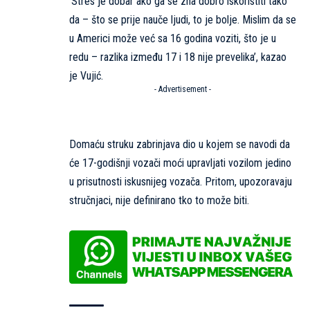
‘Stres je dobar ako ga se zna dobro iskoristiti tako
da – što se prije nauče ljudi, to je bolje. Mislim da se
u Americi može već sa 16 godina voziti, što je u
redu – razlika između 17 i 18 nije prevelika’, kazao
je Vujić.
- Advertisement -
Domaću struku zabrinjava dio u kojem se navodi da
će 17-godišnji vozači moći upravljati vozilom jedino
u prisutnosti iskusnijeg vozača. Pritom, upozoravaju
stručnjaci, nije definirano tko to može biti.