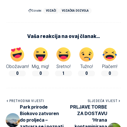
Oznake:
VOZAČI
VOZAČKA DOZVOLA
Vaša reakcija na ovaj članak…
Obožavam!
Mig, mig!
Sretno!
Tužno!
Plačem!
0
0
1
0
0
PRETHODNA VIJESTI
SLJEDEĆA VIJEST
Park prirode
PRLJAVE TORBE
Biokovo zatvoren
ZA DOSTAVU
do proljeća –
‘Hrana
zatvara se i poznati
kontaminirana