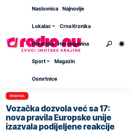
Naslovnica
Najnovije
Lokalac
Crna Kronika
Hrvatska
Hercegovina
Sport
Magazin
Osmrtnice
HRVATSKA
Vozačka dozvola već sa 17:
nova pravila Europske unije
izazvala podijeljene reakcije