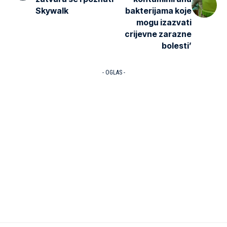
Skywalk
bakterijama koje
mogu izazvati
crijevne zarazne
bolesti’
- OGLAS -