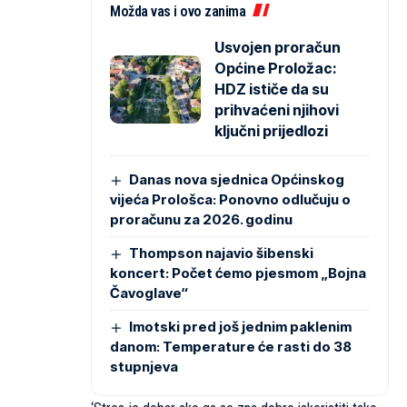
Možda vas i ovo zanima
Usvojen proračun
Općine Proložac:
HDZ ističe da su
prihvaćeni njihovi
ključni prijedlozi
Danas nova sjednica Općinskog
vijeća Prološca: Ponovno odlučuju o
proračunu za 2026. godinu
Thompson najavio šibenski
koncert: Počet ćemo pjesmom „Bojna
Čavoglave“
Imotski pred još jednim paklenim
danom: Temperature će rasti do 38
stupnjeva