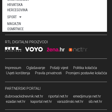
HRVATSKA
HERCEGOVINA
SPORT
MAGAZIN
OSMRTNICE
RTL DIGITALNI PROIZVODI
Impressum
Oglašavanje Pošalji vijest
Politika kolačića
Uvjeti korištenja
Pravila privatnosti
Promijeni postavke kolačića
PARTNERSKI PORTALI
dubrovackidnevnik.net.hr
riportal.net.hr
emedjimurje.net.hr
ezadar.net.hr
kaportal.net.hr
varazdinski.net.hr
sib.net.hr