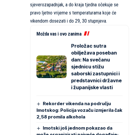
sjeverozapadnjak, a do kraja tjedna očekuje se
pravo ljetno vrijeme s temperaturama koje će
vikendom dosezati i do 29, 30 stupnjeva.
Možda vas i ovo zanima
Proložac sutra
obilježava poseban
dan: Na svečanu
sjednicu stižu
saborski zastupnici i
predstavnici državne
i županijske vlasti
Rekorder vikenda na području
Imotskog: Policija vozaču izmjerila čak
2,58 promila alkohola
Imotski još jednom pokazao da
može organizirati najveće događaje: