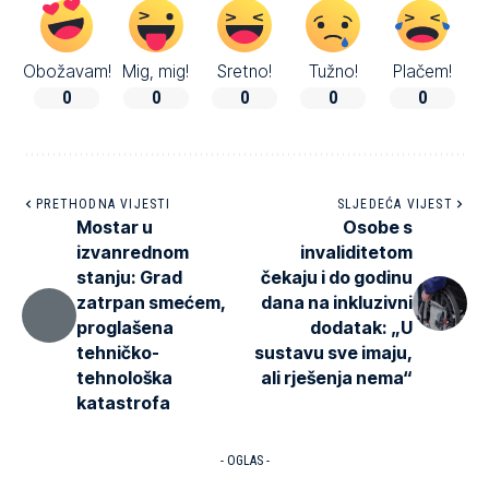
Obožavam!
Mig, mig!
Sretno!
Tužno!
Plačem!
0
0
0
0
0
PRETHODNA VIJESTI
SLJEDEĆA VIJEST
Mostar u
Osobe s
izvanrednom
invaliditetom
stanju: Grad
čekaju i do godinu
zatrpan smećem,
dana na inkluzivni
proglašena
dodatak: „U
tehničko-
sustavu sve imaju,
tehnološka
ali rješenja nema“
katastrofa
- OGLAS -