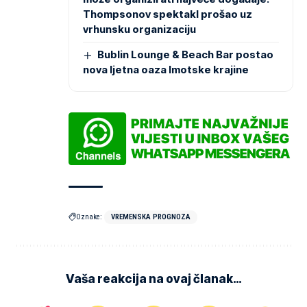
Thompsonov spektakl prošao uz
vrhunsku organizaciju
Bublin Lounge & Beach Bar postao
nova ljetna oaza Imotske krajine
Oznake:
VREMENSKA PROGNOZA
Vaša reakcija na ovaj članak…