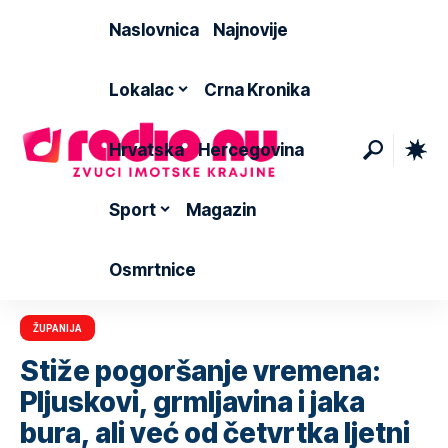
Naslovnica
Najnovije
Lokalac
Crna Kronika
Hrvatska
Hercegovina
Sport
Magazin
Osmrtnice
ŽUPANIJA
Stiže pogoršanje vremena:
Pljuskovi, grmljavina i jaka
bura, ali već od četvrtka ljetni