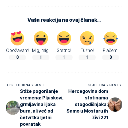
Vaša reakcija na ovaj članak…
Obožavam!
Mig, mig!
Sretno!
Tužno!
Plačem!
0
1
1
1
0
PRETHODNA VIJESTI
SLJEDEĆA VIJEST
Stiže pogoršanje
Hercegovina dom
vremena: Pljuskovi,
stotinama
grmljavina i jaka
stogodišnjaka:
bura, ali već od
Samo u Mostaru ih
četvrtka ljetni
živi 221
povratak