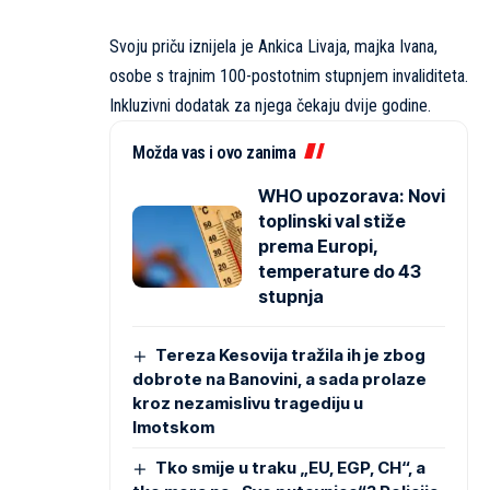
Svoju priču iznijela je Ankica Livaja, majka Ivana,
osobe s trajnim 100-postotnim stupnjem invaliditeta.
Inkluzivni dodatak za njega čekaju dvije godine.
Možda vas i ovo zanima
WHO upozorava: Novi
toplinski val stiže
prema Europi,
temperature do 43
stupnja
Tereza Kesovija tražila ih je zbog
dobrote na Banovini, a sada prolaze
kroz nezamislivu tragediju u
Imotskom
Tko smije u traku „EU, EGP, CH“, a