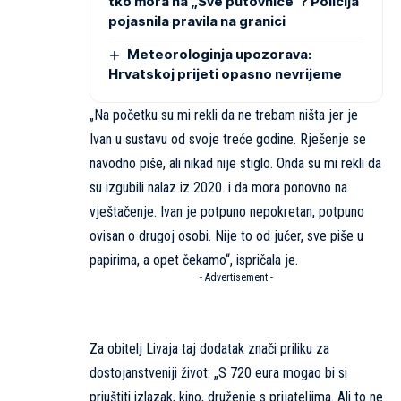
tko mora na „Sve putovnice“? Policija
pojasnila pravila na granici
Meteorologinja upozorava:
Hrvatskoj prijeti opasno nevrijeme
„Na početku su mi rekli da ne trebam ništa jer je
Ivan u sustavu od svoje treće godine. Rješenje se
navodno piše, ali nikad nije stiglo. Onda su mi rekli da
su izgubili nalaz iz 2020. i da mora ponovno na
vještačenje. Ivan je potpuno nepokretan, potpuno
ovisan o drugoj osobi. Nije to od jučer, sve piše u
papirima, a opet čekamo“, ispričala je.
- Advertisement -
Za obitelj Livaja taj dodatak znači priliku za
dostojanstveniji život: „S 720 eura mogao bi si
priuštiti izlazak, kino, druženje s prijateljima. Ali to ne