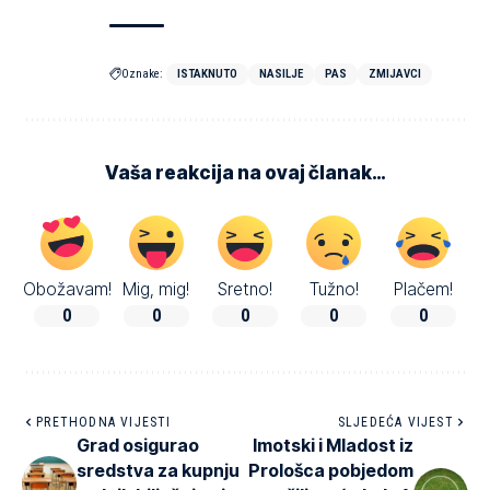
Oznake:
ISTAKNUTO
NASILJE
PAS
ZMIJAVCI
Vaša reakcija na ovaj članak…
Obožavam!
Mig, mig!
Sretno!
Tužno!
Plačem!
0
0
0
0
0
PRETHODNA VIJESTI
SLJEDEĆA VIJEST
Grad osigurao
Imotski i Mladost iz
sredstva za kupnju
Prološca pobjedom