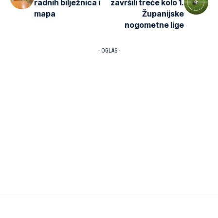
radnih bilježnica i
završili treće kolo 1.
mapa
Županijske
nogometne lige
- OGLAS -