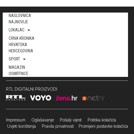
NASLOVNICA
NAJNOVIJE
LOKALAC
CRNA KRONIKA
HRVATSKA
HERCEGOVINA
SPORT
MAGAZIN
OSMRTNICE
RTL DIGITALNI PROIZVODI
Impressum
Oglašavanje Pošalji vijest
Politika kolačića
Uvjeti korištenja
Pravila privatnosti
Promijeni postavke kolačića