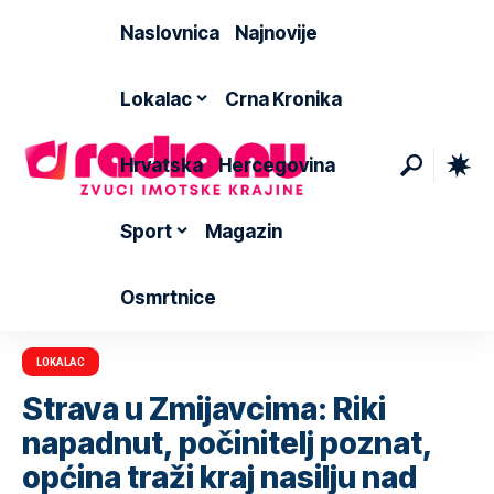
Naslovnica
Najnovije
Lokalac
Crna Kronika
Hrvatska
Hercegovina
Sport
Magazin
Osmrtnice
LOKALAC
Strava u Zmijavcima: Riki
napadnut, počinitelj poznat,
općina traži kraj nasilju nad