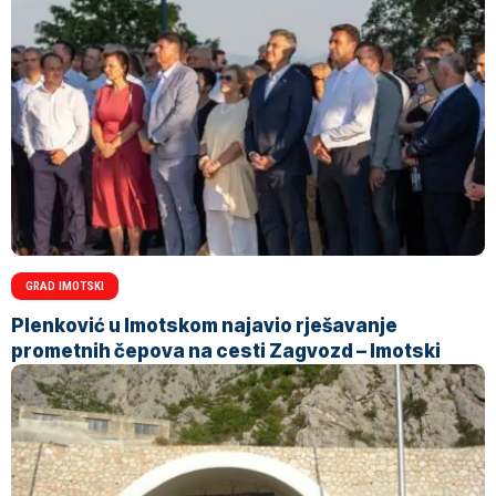
GRAD IMOTSKI
Plenković u Imotskom najavio rješavanje
prometnih čepova na cesti Zagvozd – Imotski