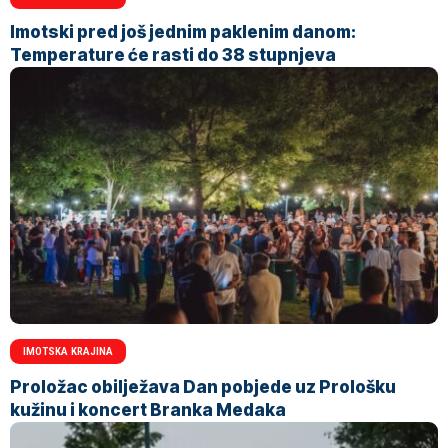
Imotski pred još jednim paklenim danom:
Temperature će rasti do 38 stupnjeva
IMOTSKA KRAJINA
Proložac obilježava Dan pobjede uz Prološku
kužinu i koncert Branka Medaka