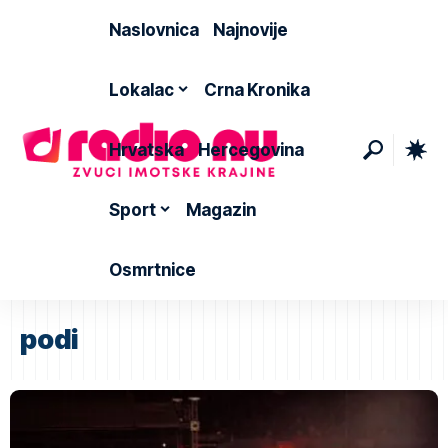
Naslovnica
Najnovije
Lokalac
Crna Kronika
Hrvatska
Hercegovina
Sport
Magazin
Osmrtnice
podi