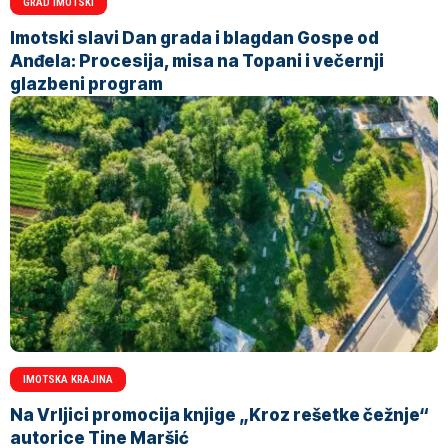
GRAD IMOTSKI
Imotski slavi Dan grada i blagdan Gospe od
Anđela: Procesija, misa na Topani i večernji
glazbeni program
IMOTSKA KRAJINA
Na Vrljici promocija knjige „Kroz rešetke čežnje“
autorice Tine Maršić