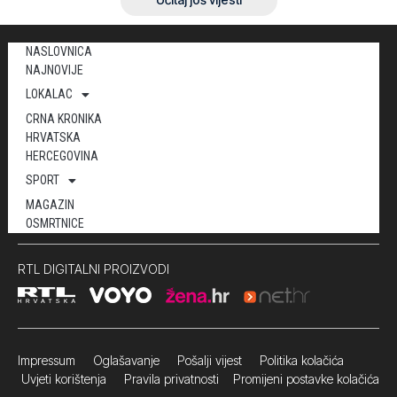
NASLOVNICA
NAJNOVIJE
LOKALAC
CRNA KRONIKA
HRVATSKA
HERCEGOVINA
SPORT
MAGAZIN
OSMRTNICE
RTL DIGITALNI PROIZVODI
Impressum
Oglašavanje Pošalji vijest
Politika kolačića
Uvjeti korištenja
Pravila privatnosti
Promijeni postavke kolačića