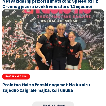
Nesvakidašnji prizori u Imotskom: Speleolozi iz
Crvenog jezera izvukli vino staro 14 mjeseci
IMOTSKA KRAJINA
Proložac živi za ženski nogomet: Na turniru
zajedno zaigrale majka, kći i unuka
Učitaj još vijesti