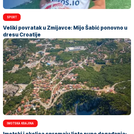
SPORT
Veliki povratak u Zmijavce: Mijo Šabić ponovno u
dresu Croatije
IMOTSKA KRAJINA
Imotski i okolica spremaju ljeto puno događanja: