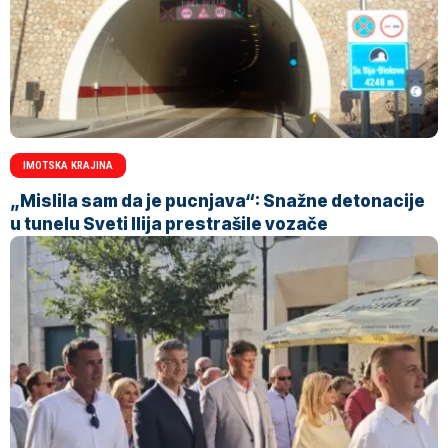
IMOTSKA KRAJINA
„Mislila sam da je pucnjava“: Snažne detonacije
u tunelu Sveti Ilija prestrašile vozače