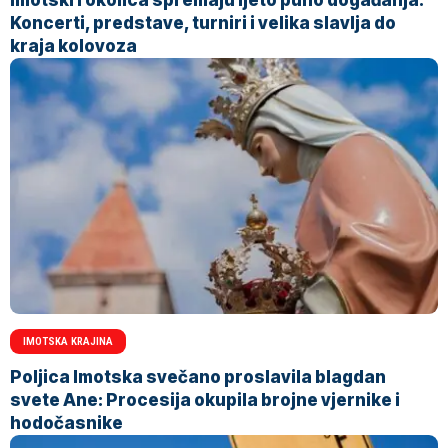
Koncerti, predstave, turniri i velika slavlja do
kraja kolovoza
IMOTSKA KRAJINA
Poljica Imotska svečano proslavila blagdan
svete Ane: Procesija okupila brojne vjernike i
hodočasnike