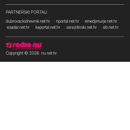
PARTNERSKI PORTALI
dubrovackidnevnik.net.hr
riportal.net.hr
emedjimurje.net.hr
ezadar.net.hr
kaportal.net.hr
varazdinski.net.hr
sib.net.hr
Copyright © 2026. nu.net.hr