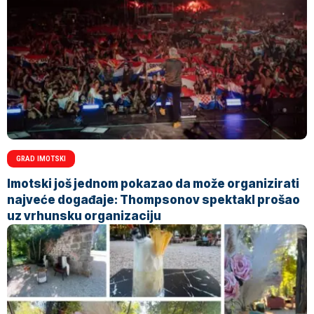
GRAD IMOTSKI
Imotski još jednom pokazao da može organizirati
najveće događaje: Thompsonov spektakl prošao
uz vrhunsku organizaciju