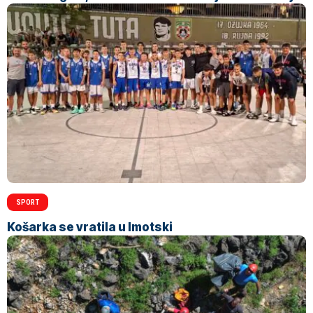
SPORT
Košarka se vratila u Imotski