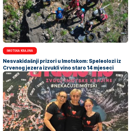
IMOTSKA KRAJINA
Nesvakidašnji prizori u Imotskom: Speleolozi iz
Crvenog jezera izvukli vino staro 14 mjeseci