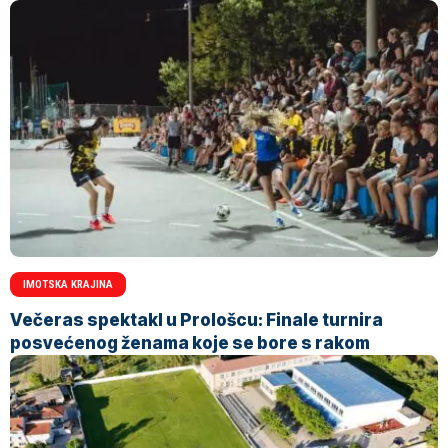
IMOTSKA KRAJINA
Večeras spektakl u Prološcu: Finale turnira
posvećenog ženama koje se bore s rakom