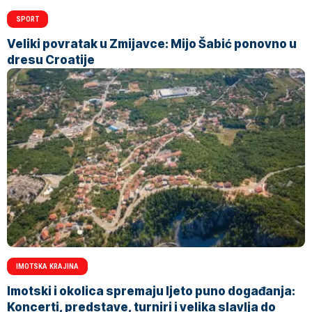
SPORT
Veliki povratak u Zmijavce: Mijo Šabić ponovno u
dresu Croatije
IMOTSKA KRAJINA
Imotski i okolica spremaju ljeto puno događanja:
Koncerti, predstave, turniri i velika slavlja do