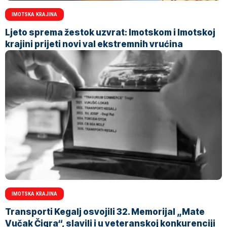
IMOTSKA KRAJINA
Ljeto sprema žestok uzvrat: Imotskom i Imotskoj
krajini prijeti novi val ekstremnih vrućina
IMOTSKA KRAJINA
Transporti Kegalj osvojili 32. Memorijal „Mate
Vučak Čigra“, slavili i u veteranskoj konkurenciji