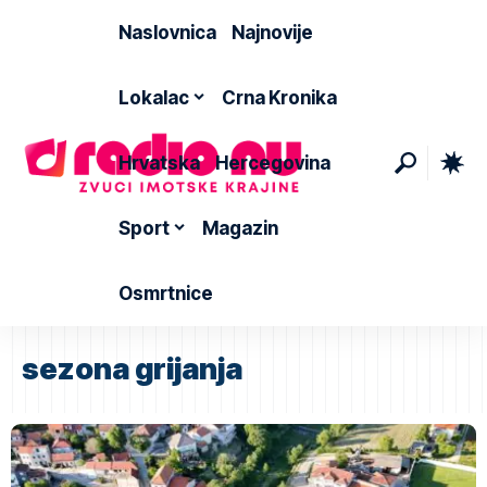
Naslovnica
Najnovije
Lokalac
Crna Kronika
Hrvatska
Hercegovina
Sport
Magazin
Osmrtnice
sezona grijanja