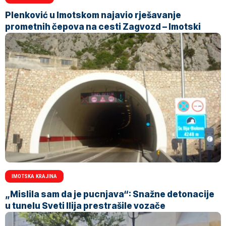
Plenković u Imotskom najavio rješavanje
prometnih čepova na cesti Zagvozd – Imotski
IMOTSKA KRAJINA
„Mislila sam da je pucnjava“: Snažne detonacije
u tunelu Sveti Ilija prestrašile vozače