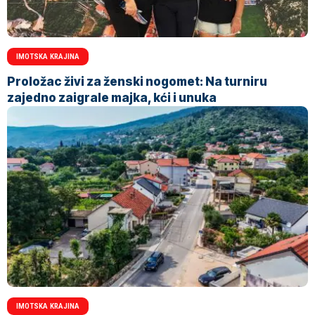
IMOTSKA KRAJINA
Proložac živi za ženski nogomet: Na turniru
zajedno zaigrale majka, kći i unuka
IMOTSKA KRAJINA