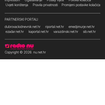
Uvjeti korištenja
Pravila privatnosti
Promijeni postavke kolačića
PARTNERSKI PORTALI
dubrovackidnevnik.net.hr
riportal.net.hr
emedjimurje.net.hr
ezadar.net.hr
kaportal.net.hr
varazdinski.net.hr
sib.net.hr
Copyright © 2026. nu.net.hr