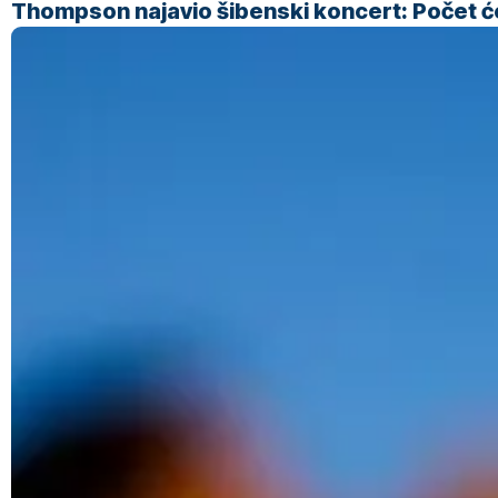
Thompson najavio šibenski koncert: Počet