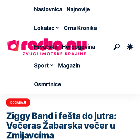
Naslovnica
Najnovije
Lokalac
Crna Kronika
Hrvatska
Hercegovina
Sport
Magazin
Osmrtnice
DOGAĐAJI
Ziggy Band i fešta do jutra:
Večeras Žabarska večer u
Zmijavcima