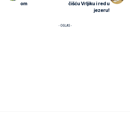
om
čišću Vrljiku i red u
jezeru!
- OGLAS -