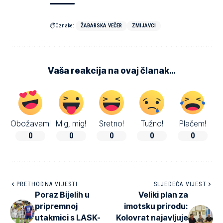
Oznake:
ŽABARSKA VEČER
ZMIJAVCI
Vaša reakcija na ovaj članak…
Obožavam!
Mig, mig!
Sretno!
Tužno!
Plačem!
0
0
0
0
0
PRETHODNA VIJESTI
SLJEDEĆA VIJEST
Poraz Bijelih u
Veliki plan za
pripremnoj
imotsku prirodu:
utakmici s LASK-
Kolovrat najavljuje