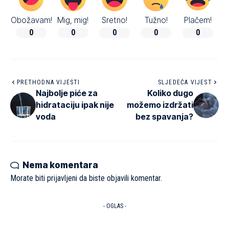
Obožavam!
Mig, mig!
Sretno!
Tužno!
Plačem!
0
0
0
0
0
PRETHODNA VIJESTI
SLJEDEĆA VIJEST
Najbolje piće za
Koliko dugo
hidrataciju ipak nije
možemo izdržati
voda
bez spavanja?
Nema komentara
Morate biti
prijavljeni
da biste objavili komentar.
- OGLAS -