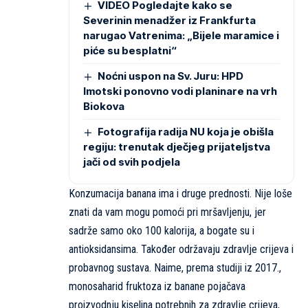
VIDEO Pogledajte kako se
Severinin menadžer iz Frankfurta
narugao Vatrenima: „Bijele maramice i
piće su besplatni“
Noćni uspon na Sv. Juru: HPD
Imotski ponovno vodi planinare na vrh
Biokova
Fotografija radija NU koja je obišla
regiju: trenutak dječjeg prijateljstva
jači od svih podjela
Konzumacija banana ima i druge prednosti. Nije loše
znati da vam mogu pomoći pri mršavljenju, jer
sadrže samo oko 100 kalorija, a bogate su i
antioksidansima. Također održavaju zdravlje crijeva i
probavnog sustava. Naime, prema studiji iz 2017.,
monosaharid fruktoza iz banane pojačava
proizvodnju kiselina potrebnih za zdravlje crijeva,