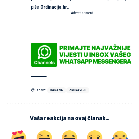
piše
Ordinacija.hr.
.
- Advertisement -
Oznake:
BANANA
ZRDRAVLJE
Vaša reakcija na ovaj članak…