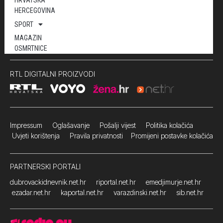
HRVATSKA
HERCEGOVINA
SPORT
MAGAZIN
OSMRTNICE
RTL DIGITALNI PROIZVODI
Impressum
Oglašavanje Pošalji vijest
Politika kolačića
Uvjeti korištenja
Pravila privatnosti
Promijeni postavke kolačića
PARTNERSKI PORTALI
dubrovackidnevnik.net.hr
riportal.net.hr
emedjimurje.net.hr
ezadar.net.hr
kaportal.net.hr
varazdinski.net.hr
sib.net.hr