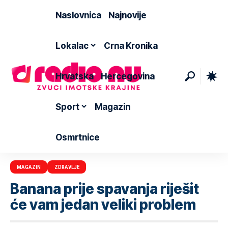
Naslovnica
Najnovije
Lokalac
Crna Kronika
Hrvatska
Hercegovina
Sport
Magazin
Osmrtnice
MAGAZIN
ZDRAVLJE
Banana prije spavanja riješit
će vam jedan veliki problem