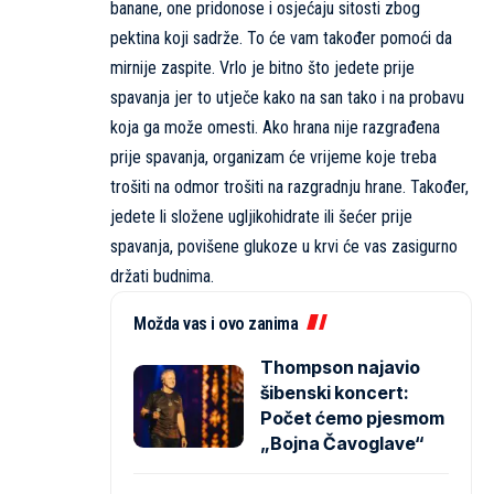
banane, one pridonose i osjećaju sitosti zbog
pektina koji sadrže. To će vam također pomoći da
mirnije zaspite. Vrlo je bitno što jedete prije
spavanja jer to utječe kako na san tako i na probavu
koja ga može omesti. Ako hrana nije razgrađena
prije spavanja, organizam će vrijeme koje treba
trošiti na odmor trošiti na razgradnju hrane. Također,
jedete li složene ugljikohidrate ili šećer prije
spavanja, povišene glukoze u krvi će vas zasigurno
držati budnima.
Možda vas i ovo zanima
Thompson najavio
šibenski koncert:
Počet ćemo pjesmom
„Bojna Čavoglave“